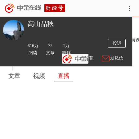
高山品秋
简介
欢迎大家到中金在线的“股同道合直播解盘”直播室围观实时解
投诉
616万
72
1万
阅读
文章
粉丝
送鲜花
发私信
文章
视频
直播