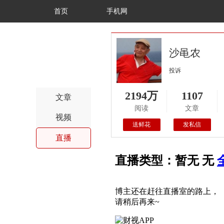
首页
手机网
沙黾农
投诉
2194万
1107
文章
阅读
文章
视频
送鲜花
发私信
直播