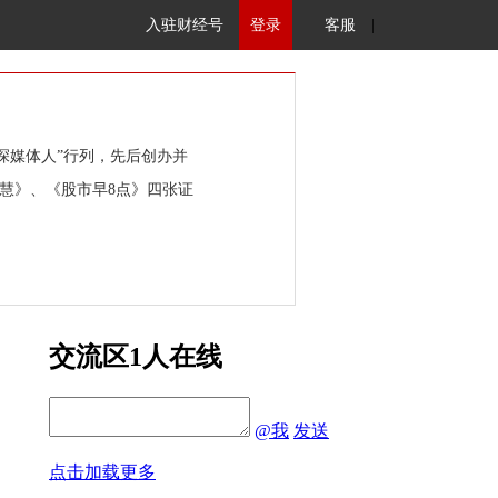
入驻财经号
登录
客服
|
资深媒体人”行列，先后创办并
慧》、《股市早8点》四张证