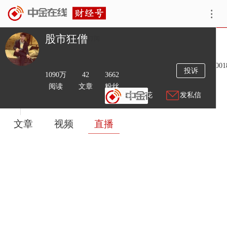
股市狂僧
订阅
简介
全网：一根线测历年大底部第一人，魔鬼线创始人！135253001
投诉
1090万
42
3662
阅读
文章
粉丝
送鲜花
发私信
文章
视频
直播