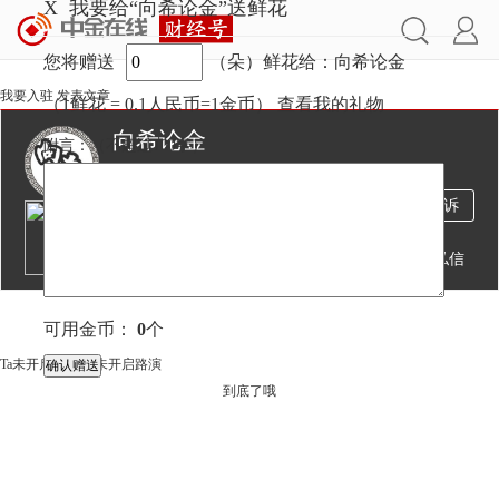
X
我要给“向希论金”送鲜花
您将赠送
（朵）鲜花给：向希论金
我要入驻
发表文章
（1鲜花 = 0.1人民币=1金币）
查看我的礼物
向希论金
附言：
（不超过
100
字）
2540万
58
2574
投诉
阅读
文章
粉丝
送鲜花
发私信
文章
视频
直播
可用金币：
0
个
Ta未开启直播
Ta未开启路演
到底了哦