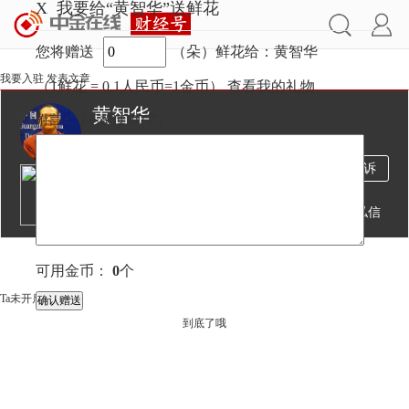
X
我要给“黄智华”送鲜花
您将赠送
（朵）鲜花给：黄智华
我要入驻
发表文章
（1鲜花 = 0.1人民币=1金币）
查看我的礼物
黄智华
附言：
（不超过
100
字）
2283万
985
6580
投诉
阅读
文章
粉丝
送鲜花
发私信
文章
视频
直播
可用金币：
0
个
Ta未开启直播
到底了哦