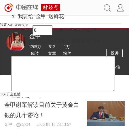
X
我要给“金甲”送鲜花
我要入驻
发表文章
您将赠送
（朵）鲜花给：金甲
金甲
（1鲜花 = 0.1人民币=1金币）
查看我的礼物
1205万
512
1万
附言：
（不超过
100
字）
投诉
阅读
文章
粉丝
送鲜花
发私信
文章
视频
Ta未开启直播
可用金币：
0
个
金甲谢军解读目前关于黄金白
银的几个谬论！
金甲
5734
2026-01-15 23:13:57