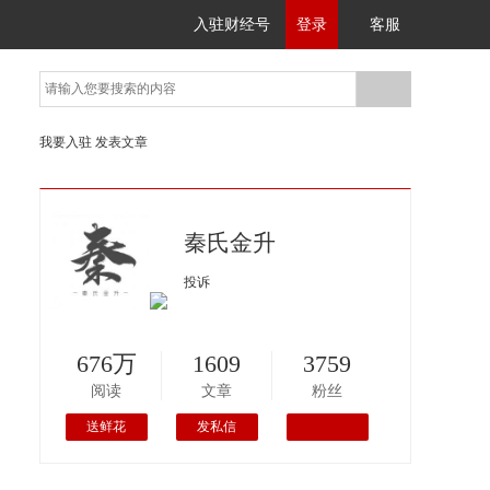
入驻财经号
登录
客服
我要入驻
发表文章
秦氏金升
投诉
676万
1609
3759
阅读
文章
粉丝
送鲜花
发私信