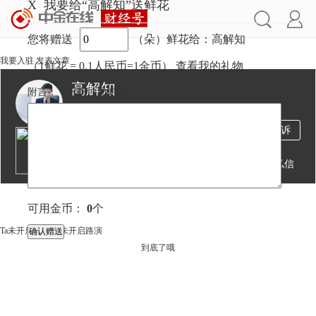
X
我要给“高解知”送鲜花
您将赠送
（朵）鲜花给：高解知
我要入驻
发表文章
（1鲜花 = 0.1人民币=1金币）
查看我的礼物
高解知
附言：
（不超过
100
字）
939万
338
794
投诉
阅读
文章
粉丝
送鲜花
发私信
文章
视频
可用金币：
0
个
Ta未开启直播
Ta未开启路演
到底了哦