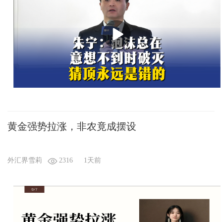
黄金强势拉涨，非农竟成摆设
外汇界雪莉
2316
1天前