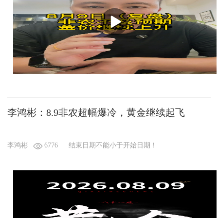
李鸿彬：8.9非农超幅爆冷，黄金继续起飞
李鸿彬
6776
结束日期不能小于开始日期！