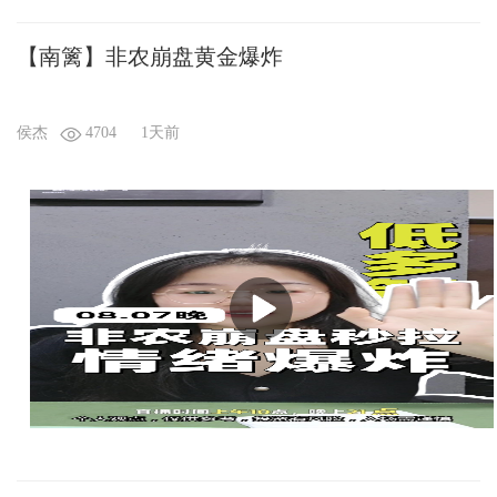
【南篱】非农崩盘黄金爆炸
侯杰
4704
1天前