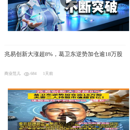
兆易创新大涨超8%，葛卫东逆势加仓逾18万股
商业范儿
684
1天前