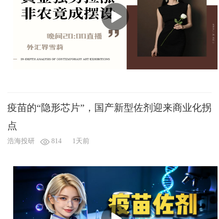
疫苗的“隐形芯片”，国产新型佐剂迎来商业化拐
点
浩海投研
814
1天前