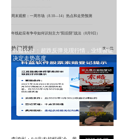
周末观察：一周市场（8.10—14）热点和走势预测
年线处应有争夺
如何识别主力“阳后阴”战法（8月9日）
热门视频
换一批
科蓝软件：超跌反弹兑现行情，业绩验证
决定走势高度
ST 交大昂立：利空出清，困境
之下重估价值
8月9日复盘，非农不及预期，
金价大涨！