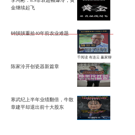
李鸿彬：8.9非农超幅爆冷，黄
金继续起飞
钟賧賧重拾40年前农业难题
马林阅读
沃达阅读
木
千阅读
有连云
赢家聊
吧
文章举报邮箱：
陈家泠开创瓷器新篇章
zixun@cnfol.net
QQ：
1719797571
寒武纪上半年业绩翻倍，牛散
友情链接
章建平却退出前十大股东