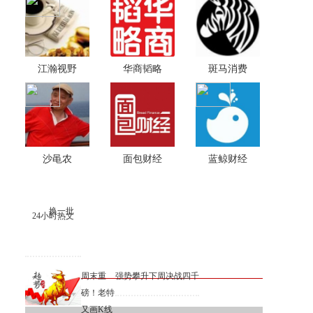
江瀚视野
华商韬略
斑马消费
沙黾农
面包财经
蓝鲸财经
换一批
24小时热文
周末重
强势攀升下周决战四千
磅！老特
又画K线