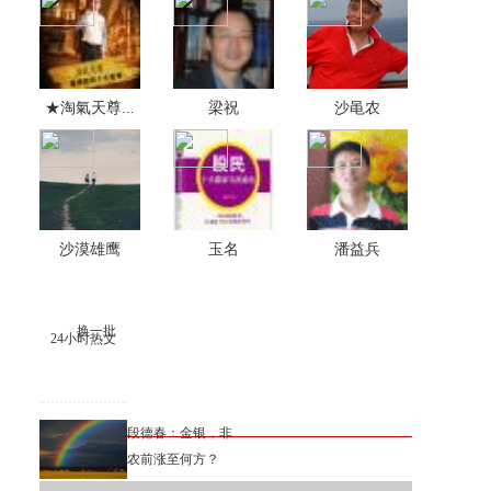
★淘氣天尊...
梁祝
沙黾农
沙漠雄鹰
玉名
潘益兵
换一批
24小时热文
段德春：金银，非
农前涨至何方？