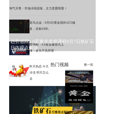
淘气天尊：市场冲高回落，主力意图明显！
老马点金：8月6日黄金现价4253做
多，目标4300。
趋势追踪2.0星雅龙老师课程8月7日铁矿石
李鸿彬：8.6黄金爆发式上
日内观点解读
涨，多头不负所望
热门视频
换一批
昨天热恋 今天
冷淡 明天怎么
走
这个时代节奏很快，但别克选
择为你慢下来
李鸿彬：8.6黄金成功起飞，多