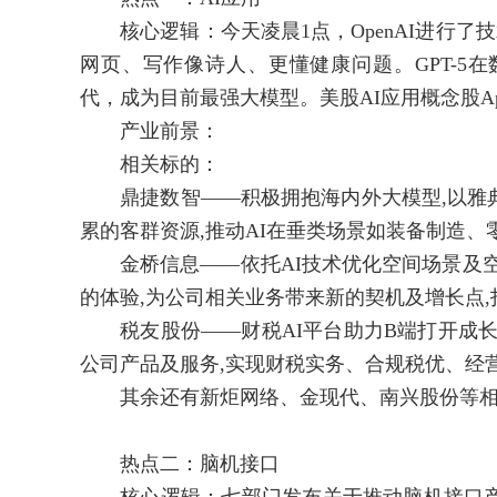
核心逻辑：今天凌晨1点，OpenAI进行了技
网页、写作像诗人、更懂健康问题。GPT-5
代，成为目前最强大模型。美股AI应用概念股Applo
产业前景：
相关标的：
鼎捷数智——积极拥抱海内外大模型,以雅典娜数
累的客群资源,推动AI在垂类场景如装备制造、
金桥信息——依托AI技术优化空间场景及空
的体验,为公司相关业务带来新的契机及增长点,
税友股份——财税AI平台助力B端打开成长空
公司产品及服务,实现财税实务、合规税优、经
其余还有新炬网络、金现代、南兴股份等相
热点二：脑机接口