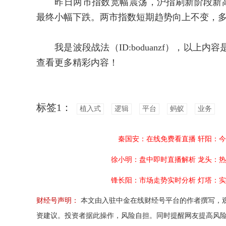
昨日两市指数宽幅震荡，沪指刷新阶段新高，
最终小幅下跌。两市指数短期趋势向上不变，
我是波段战法（ID:boduanzf），以上
查看更多精彩内容！
标签1：
植入式
逻辑
平台
蚂蚁
业务
秦国安：在线免费看直播
轩阳：今
徐小明：盘中即时直播解析
龙头：热
锋长阳：市场走势实时分析
灯塔：实
财经号声明：
本文由入驻中金在线财经号平台的作者撰写，
资建议。投资者据此操作，风险自担。同时提醒网友提高风