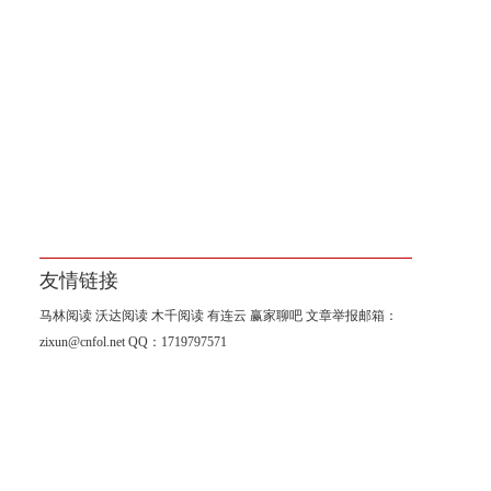
友情链接
马林阅读
沃达阅读
木千阅读
有连云
赢家聊吧
文章举报邮箱：
zixun@cnfol.net
QQ：1719797571