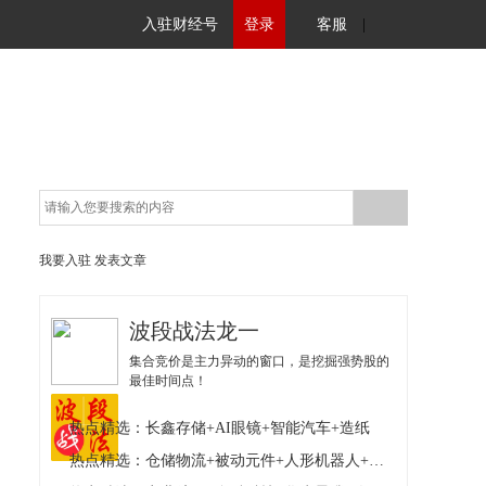
入驻财经号
登录
客服
|
我要入驻
发表文章
波段战法龙一
集合竞价是主力异动的窗口，是挖掘强势股的
最佳时间点！
热点精选：长鑫存储+AI眼镜+智能汽车+造纸
热点精选：仓储物流+被动元件+人形机器人+核电核能