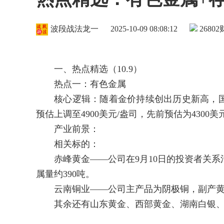
波段战法龙一
2025-10-09 08:08:12
26802
一、热点精选（10.9）
热点一：有色金属
核心逻辑：随着金价持续创出历史新高，国际投
预估上调至4900美元/盎司，先前预估为4300美
产业前景：
相关标的：
赤峰黄金——公司在9月10日的投资者关系活
属量约390吨。
云南铜业——公司主产品为阴极铜，副产黄
其余还有山东黄金、西部黄金、湖南白银、