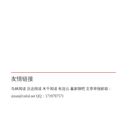
友情链接
马林阅读
沃达阅读
木千阅读
有连云
赢家聊吧
文章举报邮箱：
zixun@cnfol.net
QQ：1719797571