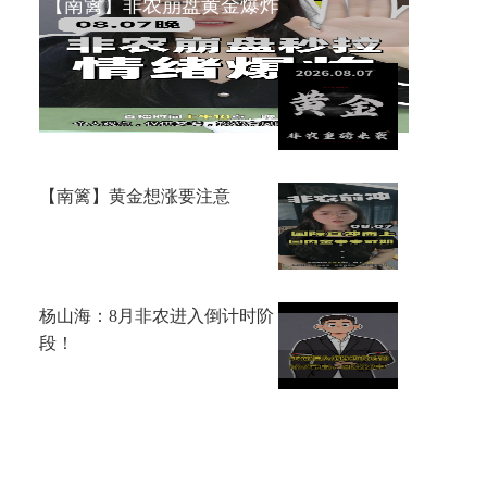
【南篱】非农崩盘黄金爆炸
李鸿彬：8.7黄金大非农来了，
你看涨还是看跌？
【南篱】黄金想涨要注意
杨山海：8月非农进入倒计时阶
段！