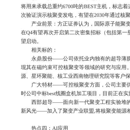
将用来承载总重约6700吨的BEST主机，标
次验证演示核聚变发电，有望在2030年通过核
产业前景：方正证券认为，国际原子能聚变能
在Q4有望再次开启第二次密集招标（包括第一
望启动。
相关标的：
永鼎股份——公司依托业内独有的超导薄膜
现其在磁约束可控核聚变等领域的研究与应用
源、星环聚能、核工业西南物理研究院等客户
广大特材——可控核聚变方面，公司主要供
时公司中标best线圈盒机加工项目，目前正在
西部超导——面向新一代聚变工程实验堆的高性
新风光——加入了聚变产业联盟,将核聚变能源
热点四：AI应用