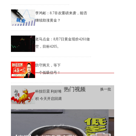
李鸿彬：8.7非农重磅来袭，能否
继续助涨黄金？
老马点金：8月7日黄金现价4261做
空，目标4205。
防守两天，等下
一个低吸信号！
热门视频
换一批
科技巨震 利好堆
积 今天开启回调