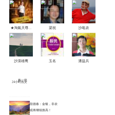
★淘氣天尊...
梁祝
沙黾农
沙漠雄鹰
玉名
潘益兵
换一批
24小时热文
段德春：金银，非农
或将继续推高！