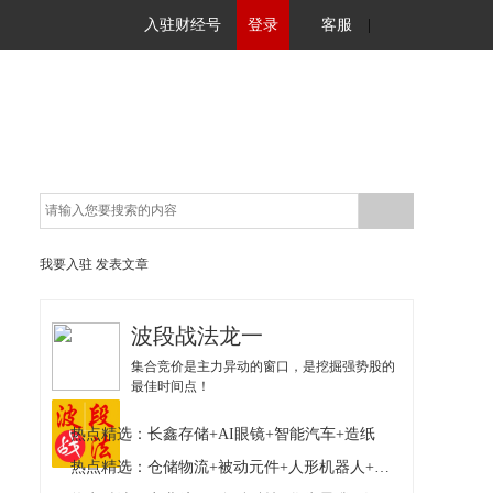
入驻财经号
登录
客服
|
我要入驻
发表文章
波段战法龙一
集合竞价是主力异动的窗口，是挖掘强势股的
最佳时间点！
热点精选：长鑫存储+AI眼镜+智能汽车+造纸
热点精选：仓储物流+被动元件+人形机器人+核电核能