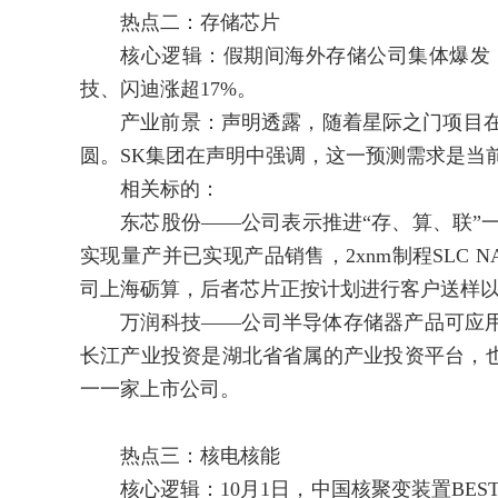
热点二：存储芯片
核心逻辑：假期间海外存储公司集体爆发，韩
技、闪迪涨超17%。
产业前景：声明透露，随着星际之门项目在全球
圆。SK集团在声明中强调，这一预测需求是当
相关标的：
东芯股份——公司表示推进“存、算、联”一体
实现量产并已实现产品销售，2xnm制程SLC N
司上海砺算，后者芯片正按计划进行客户送样
万润科技——公司半导体存储器产品可应用
长江产业投资是湖北省省属的产业投资平台，
一一家上市公司。
热点三：核电核能
核心逻辑：10月1日，中国核聚变装置BEST