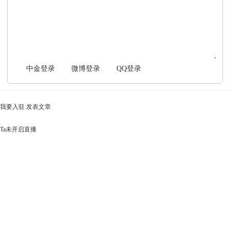
文明上网，理性发言
中金登录
微博登录
QQ登录
我要入驻
发表文章
Ta未开启直播