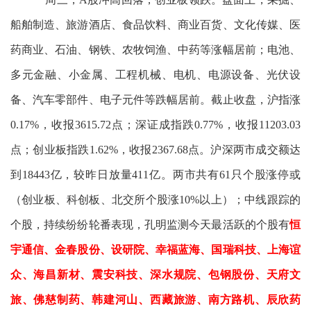
船舶制造、旅游酒店、食品饮料、商业百货、文化传媒、医
药商业、石油、钢铁、农牧饲渔、中药等涨幅居前；电池、
多元金融、小金属、工程机械、电机、电源设备、光伏设
备、汽车零部件、电子元件等跌幅居前。截止收盘，沪指涨
0.17%，收报3615.72点；深证成指跌0.77%，收报11203.03
点；创业板指跌1.62%，收报2367.68点。沪深两市成交额达
到18443亿，较昨日放量411亿。两市共有61只个股涨停或
（创业板、科创板、北交所个股涨10%以上）；中线跟踪的
个股，持续纷纷轮番表现，孔明监测今天最活跃的个股有
恒
宇通信、金春股份、设研院、幸福蓝海、国瑞科技、上海谊
众、海昌新材、震安科技、深水规院、包钢股份、天府文
旅、佛慈制药、韩建河山、西藏旅游、南方路机、辰欣药