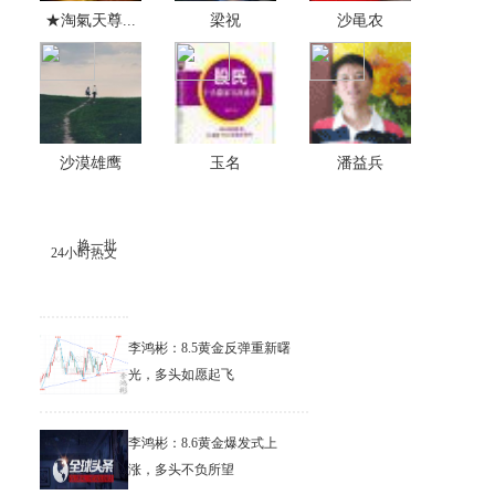
★淘氣天尊...
梁祝
沙黾农
沙漠雄鹰
玉名
潘益兵
换一批
24小时热文
李鸿彬：8.5黄金反弹重新曙
光，多头如愿起飞
李鸿彬：8.6黄金爆发式上
涨，多头不负所望