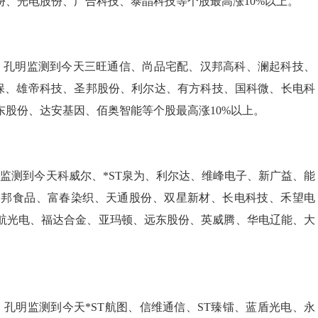
、光电股份、广合科技、泰晶科技等个股最高涨10%以上。
孔明监测到今天三旺通信、尚品宅配、汉邦高科、澜起科技、
环保、雄帝科技、圣邦股份、利尔达、有方科技、国科微、长电科
股份、达安基因、佰奥智能等个股最高涨10%以上。
测到今天科威尔、*ST泉为、利尔达、维峰电子、新广益、能
天邦食品、富春染织、天通股份、双星新材、长电科技、禾望电
航光电、福达合金、亚玛顿、远东股份、英威腾、华电辽能、大
。
明监测到今天*ST航图、信维通信、ST臻镭、蓝盾光电、永