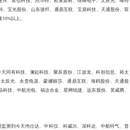
迅捷兴、富信科技、杰华特、欧莱新材、维峰电子、太辰光、唯特
特、宝光股份、山东玻纤、通鼎互联、宝鼎科技、天通股份、双
10%以上。
天同有科技、澜起科技、聚辰股份、江波龙、科创信息、裕太
、太辰光、永贵电器、蒙娜丽莎、通鼎互联、海鸥股份、天通股
晶科技、中航光电、福达合金、星网锐捷、远东股份、英威腾、
监测到今天鸿仕达、中科仪、科威尔、深科达、中船特气、普