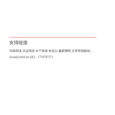
友情链接
马林阅读
沃达阅读
木千阅读
有连云
赢家聊吧
文章举报邮箱：
zixun@cnfol.net
QQ：1719797571