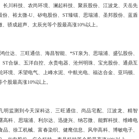
、长川科技、农尚环境、澜起科技、聚辰股份、江波龙、天岳先
份、裕太微-U、矽电股份、ST臻镭、思瑞浦、圣邦股份、蓝盾
、骄成超声、太辰光等个股最高涨10%以上。
仕达、三旺通信、海昌智能、*ST泉为、思瑞浦、盛弘股份、
、ST合纵、五洋自控、永贵电器、沧州明珠、宝光股份、通鼎互
轮环境、禾望电气、上峰水泥、中航光电、福达合金、亚玛顿、
个股最高涨10%以上。
孔明监测到今天深科达、三旺通信、尚品宅配、江波龙、精智
华曙高科、思瑞浦、利尔达、迅捷兴、纳芯微、能辉科技、维峰电
食品、徐工机械、富春染织、健麾信息、风华高科、博敏电子、