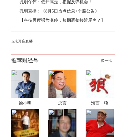
孔明午评：低开高走，把握反弹机会！
孔明直播：《8月5日热点信息+个股公告》
【科技再度强势涨停，短期调整接近尾声？】
Ta未开启直播
推荐财经号
换一批
徐小明
忠言
海西一狼