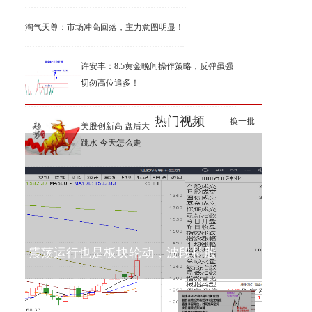
淘气天尊：市场冲高回落，主力意图明显！
许安丰：8.5黄金晚间操作策略，反弹虽强
切勿高位追多！
热门视频
换一批
美股创新高 盘后大
跳水 今天怎么走
震荡运行也是板块轮动，波段持股
何小冰8月6日金价稳住再冲更