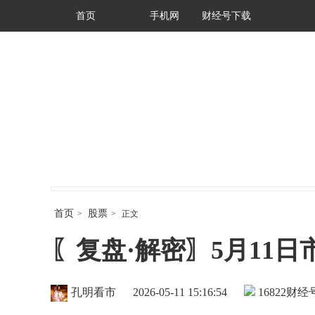
首页
手机网
财经号下载
首页
股票
>
>
正文
〖复盘·解密〗5月11
孔明看市
2026-05-11 15:16:54
16822
财经号