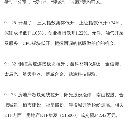
赞”、“分享”、“爱心”、“评论”、“收藏“等均可以。
9：25 开盘了，三大指数集体低开，上证指数低开0.74%，
深证成指低开1.05%，创业板指低开1.22%。元件、油气开采
及服务、CPO板块低开。把握回调的低吸做差价的机会。
9：32 铜缆高速连接板块拉升，鑫科材料3连板，金信诺、
太辰光、航天电器、博威合金、鼎通科技跟涨。
9：33 房地产板块短线拉升，阳光股份涨停，南山控股、合
肥城建、栖霞建设、福星股份、津投城开等纷纷走高。相关
ETF方面，房地产ETF华夏（515060）成交额242.42万元。