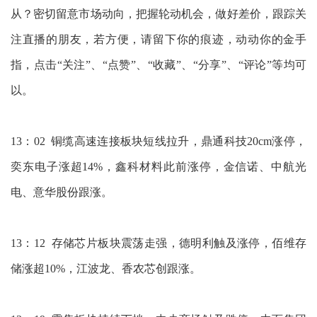
从？密切留意市场动向，把握轮动机会，做好差价，跟踪关
注直播的朋友，若方便，请留下你的痕迹，动动你的金手
指，点击“关注”、“点赞”、“收藏”、“分享”、“评论”等均可
以。
13：02 铜缆高速连接板块短线拉升，鼎通科技20cm涨停，
奕东电子涨超14%，鑫科材料此前涨停，金信诺、中航光
电、意华股份跟涨。
13：12 存储芯片板块震荡走强，德明利触及涨停，佰维存
储涨超10%，江波龙、香农芯创跟涨。