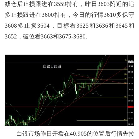
减仓后止损跟进在3559持有，昨日3603附近的追
多止损跟进在3600持有，今日的行情3610多保守
3608多止损3604，目标看3625和3636和3645和
3652，破位看3663和3675-3680.
白银市场昨日开盘在40.905的位置后行情先拉