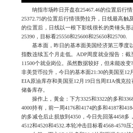
纳指市场昨日开盘在25467.46的位置后行情
25372.75的位置后行情强势拉升，日线最高触及到
的位置后，日线以一根下影线很长的类锤头形态
25390，目标看25550和25600和25650和25700.
基本面，昨日的基本面美国经济第三季度以4
指数连续五个月走低。ADP周度就业报告：截至
11500个就业岗位。虽然数据较好，但未能改
非美货币拉升，今日的基本面21:30的美国至12月
EIA原油库存和美国至12月19日当周EIA俄克
储备库存。
操作上，黄金：下方3325和3322的多和3368-
4000持有，前一周4176和4174的多和4187和4
的多减仓后止损放到4350，今日先回落4458多，保
4512和4520和4532.本轮冲击目标看4568-4570