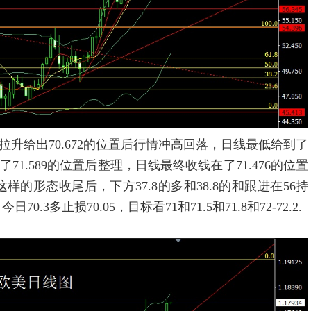
拉升给出70.672的位置后行情冲高回落，日线最低给到了
71.589的位置后整理，日线最终收线在了71.476的位置
的形态收尾后，下方37.8的多和38.8的和跟进在56持
0.3多止损70.05，目标看71和71.5和71.8和72-72.2.