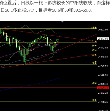
.58的位置后，日线以一根下影线较长的中阳线收线，而这样
止损57.7，目标看58.6和59和59.5-59.8.