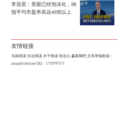
李迅雷：美股已经泡沫化，纳
指平均市盈率高达40倍以上
友情链接
马林阅读
沃达阅读
木千阅读
有连云
赢家聊吧
文章举报邮箱：
zixun@cnfol.net
QQ：1719797571