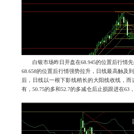
白银市场昨日开盘在68.945的位置后行情先
68.658的位置后行情强势拉升，日线最高触及到了
后，日线以一根下影线稍长的大阳线收线，而这样
有，50.75的多和52.7的多减仓后止损跟进在63，今日7