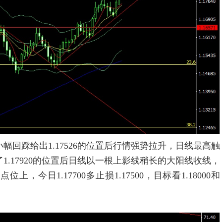
幅回踩给出1.17526的位置后行情强势拉升，日线最高触
了1.17920的位置后日线以一根上影线稍长的大阳线收线，
日1.17700多止损1.17500，目标看1.18000和