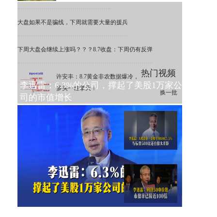
大盘如果不是骗线，下周就需要大量的援兵
下周大盘会继续上涨吗？？？
8.7收盘：下周仍有反弹
热门视频
许安丰：8.7黄金非农数据爆冷，
李迅雷：6.3%的公司，撑起了美股1万家公
多头一柱擎天！
换一批
司的市值增长
李迅雷：A股一季度平均ROE
为7.5%，远低于标普500
李迅雷：科创50中位数市盈率
已接近100倍