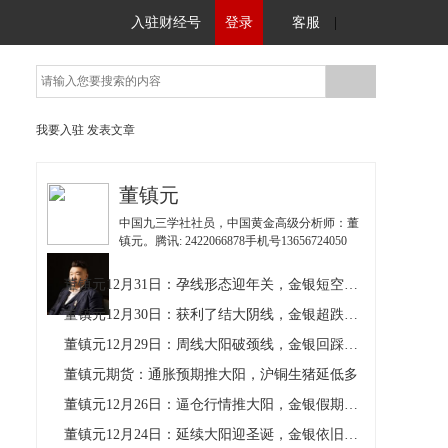
入驻财经号
登录
客服
|
我要入驻
发表文章
董镇元
中国九三学社社员，中国黄金高级分析师：董
镇元。腾讯: 2422066878手机号13656724050
董镇元12月31日：孕线形态迎年关，金银短空后多
董镇元12月30日：获利了结大阴线，金银超跌做区间
董镇元12月29日：周线大阳破颈线，金银回踩延续多
董镇元期货：通胀预期推大阳，沪铜生猪延低多
董镇元12月26日：逼仓行情推大阳，金银假期延多
董镇元12月24日：延续大阳迎圣诞，金银依旧做多