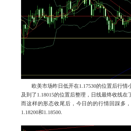
欧美市场昨日低开在1.17530的位置后行情小
及到了1.18015的位置后整理，日线最终收线在
而这样的形态收尾后，今日的的行情回踩多，点位上，今
1.18200和1.18500.