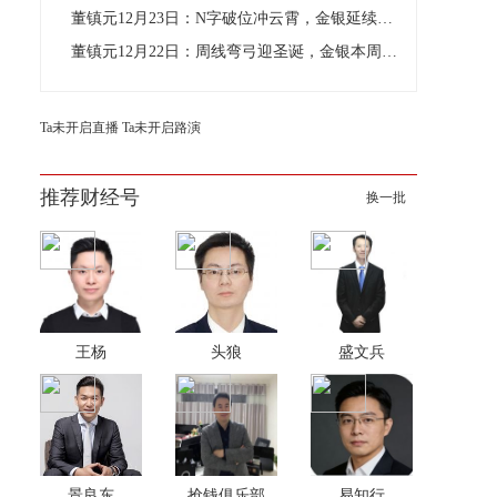
董镇元12月23日：N字破位冲云霄，金银延续做多
董镇元12月22日：周线弯弓迎圣诞，金银本周依旧多
Ta未开启直播
Ta未开启路演
推荐财经号
换一批
王杨
头狼
盛文兵
景良东
抢钱俱乐部
易知行