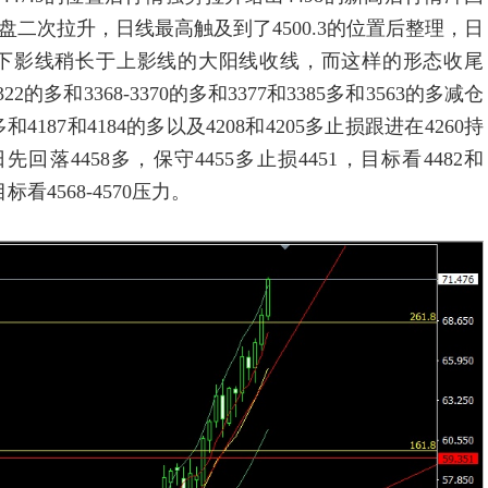
尾盘二次拉升，日线最高触及到了4500.3的位置后整理，日
一根下影线稍长于上影线的大阳线收线，而这样的形态收尾
多和3368-3370的多和3377和3385多和3563的多减仓
和4187和4184的多以及4208和4205多止损跟进在4260持
回落4458多，保守4455多止损4451，目标看4482和
标看4568-4570压力。