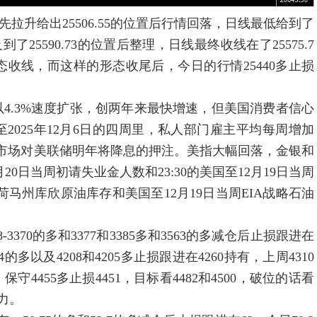
先拉升给出25506.55的位置后行情回落，日线最低给到了
了25590.73的位置后整理，日线最终收线在了25575.7
收线，而这样的形态收尾后，今日的行情25440多止损
.3%速度扩张，创两年来最快增速，但美国消费者信心
2025年12月6日的四周里，私人部门雇主平均每周增加
变市场对美联储明年将降息的押注。美指大幅回落，金银和
20日当周初请失业金人数和23:30的美国至12月19日当周
拉荷马州库欣原油库存和美国至12月19日当周EIA战略石油
3370的多和3377和3385多和3563的多减仓后止损跟进在
184的多以及4208和4205多止损跟进在4260持有，上周4310
守4455多止损4451，目标看4482和4500，破位的话看
压力。