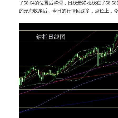
了58.64的位置后整理，日线最终收线在了58
的形态收尾后，今日的行情回踩多，点位上，今日58.1多