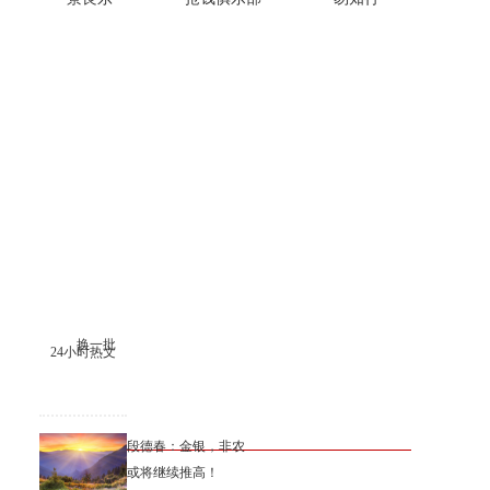
换一批
24小时热文
段德春：金银，非农
或将继续推高！