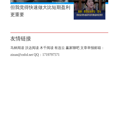
徐新：投资京东时它一直亏，
但我觉得快速做大比短期盈利
更重要
友情链接
马林阅读
沃达阅读
木千阅读
有连云
赢家聊吧
文章举报邮箱：
zixun@cnfol.net
QQ：1719797571