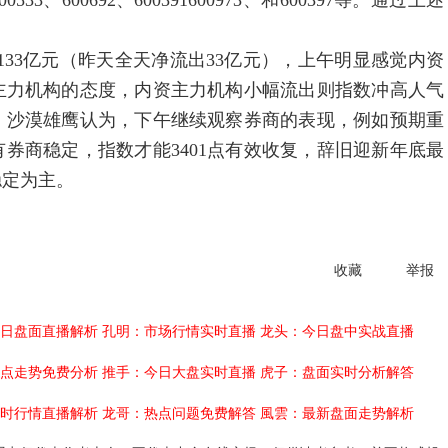
00533、600692、600391600973、和600397等。通过上述
亿元（昨天全天净流出33亿元），上午明显感觉内资
主力机构的态度，内资主力机构小幅流出则指数冲高人气
。沙漠雄鹰认为，下午继续观察券商的表现，例如预期重
只有券商稳定，指数才能3401点有效收复，辞旧迎新年底最
稳定为主。
收藏
举报
日盘面直播解析
孔明：市场行情实时直播
龙头：今日盘中实战直播
点走势免费分析
推手：今日大盘实时直播
虎子：盘面实时分析解答
时行情直播解析
龙哥：热点问题免费解答
風雲：最新盘面走势解析