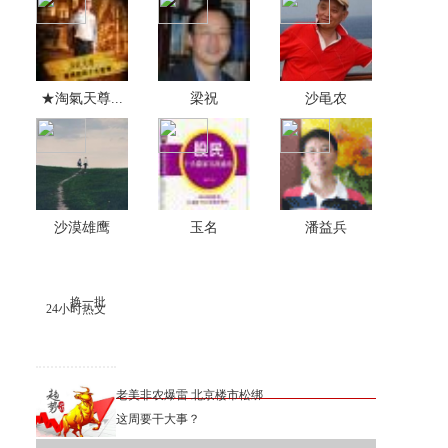
★淘氣天尊...
梁祝
沙黾农
沙漠雄鹰
玉名
潘益兵
换一批
24小时热文
老美非农爆雷 北京楼市松绑
这周要干大事？