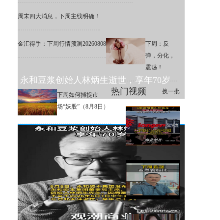
周末四大消息，下周主线明确！
金汇得手：下周行情预测20260808
下周：反
弹，分化，
震荡！
永和豆浆创始人林炳生逝世，享年70岁
热门视频
换一批
下周如何捕捉市
场“妖股”（8月8日）
A股存储巨头江波龙定增大幅溢
价，网友直呼：机构亏麻了！
下周大盘分析和交易策略！