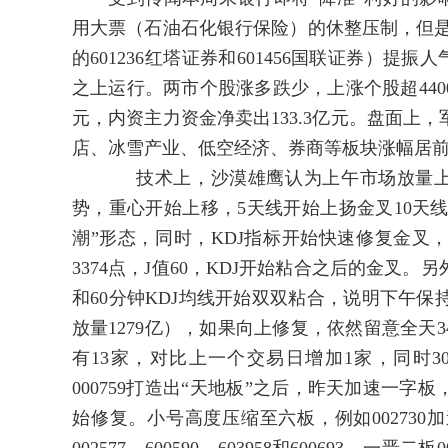
用大票（石油石化银行保险）的休整压制，但是多
的601236红塔证券和601456国联证券）
之上运行。两市个股涨多跌少，上涨个股超4400
元，内资主力资金净卖出133.3亿元。盘面上
店、冰雪产业、低空经济、券商等板块涨幅居前
技术上，沙漠雄鹰认为上午市场放量上涨（较
势，重心开始上移，5天线开始上扬金叉10天线
潮”形态，同时，KDJ指标开始快速修复金叉，
3374点，J值60，KDJ开始粘合之后的金叉
和60分钟KDJ均线开始双双粘合，说明下午
放量1279亿），如果向上修复，依然留意全天
有13家，对比上一个交易日增加1家，同时30
000759打造出“天地板”之后，昨天加速一
始修复。小号高度压缩至六板，例如002730加速