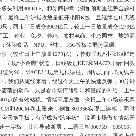
头利用300ETF、和券商护盘（例如预期重组整合题材
提振人气，最终上午沪指收放量低开小阳K线，且继续在10天线
只；两市半日成交8903亿元，较上一日放量成交1279亿
，军工、种业、免税、养鸡、农村电商、生态园林、旅游酒
；休闲食品、NPU、丝杠、F5G等板块弱势回调。
昨日上午放量1279亿），指数呈现“小阳K线”走
，呈现“小金脚”状态，日线级别KDJ和MACD开始“回头
J值为96，MACD出现第九根绿柱。周线方面，5周线在
。另外，我们从短线来看，经过今天上午的快速反弹，30分钟
保持震荡的动作，只是看市场情绪引导和量能的补给（上午
3401点的有效站稳。情绪高度方面：今日上午市场连板票
CM和20CM卷土重来，例如301336实现二连板，同时
字板，今天换手板，有望成为“跨年妖”，说明市场做多情绪开
一字板，其它导致断层，二晋三板000759、605066、