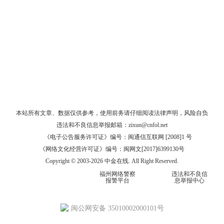
本站所有文章、数据仅供参考，使用前务请仔细阅读
法律声明
，风险自负
违法和不良信息举报邮箱：
zixun@cnfol.net
《电子公告服务许可证》编号：闽通信互联网 [2008]1 号
《网络文化经营许可证》编号：闽网文[2017]6399130号
Copyright © 2003-2026 中金在线. All Right Reserved.
福州网络警察
违法和不良信
报警平台
息举报中心
闽公网安备 35010002000101号