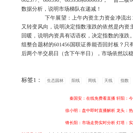
002577、600590、603958和600693，一晋二板0
数据分析，说明市场梯队在递减！
下午展望：上午内资主力资金净流出133
又转变风向，说明决定指数涨跌的依然是内资
回暖，说明内资具有话语权，决定指数的涨跌
组整合题材的601456国联证券能否回封板？
后两个半交易日（含下午半日），市场依然以
标签1：
生态园林
阳线
周线
天线
指数
秦国安：在线免费看直播
轩阳：今
徐小明：盘中即时直播解析
龙头：热
锋长阳：市场走势实时分析
灯塔：实