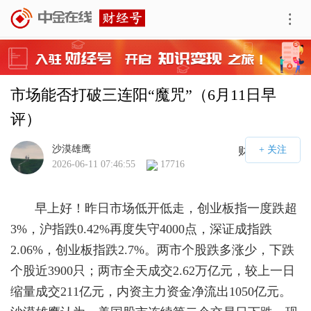
市场能否打破三连阳“魔咒”（6月11日早
评）
沙漠雄鹰
财经号APP
2026-06-11 07:46:55
17716
早上好！昨日市场低开低走，创业板指一度跌超
3%，沪指跌0.42%再度失守4000点，深证成指跌
2.06%，创业板指跌2.7%。两市个股跌多涨少，下跌
个股近3900只；两市全天成交2.62万亿元，较上一日
缩量成交211亿元，内资主力资金净流出1050亿元。