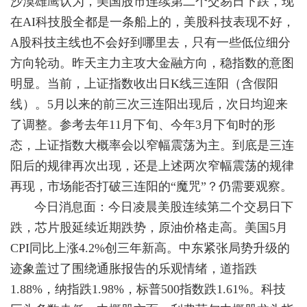
沙漠雄鹰认为，美国股市连续第二个交易日下跌，现
在AI科技股全都是一条船上的，美股科技表现不好，
A股科技主线也不会好到哪里去，只有一些低位细分
方向轮动。昨天主力主攻大金融方向，稳指数的意图
明显。当前，上证指数收出日K线三连阳（含假阳
线）。5月以来的前三次三连阳出现后，次日均迎来
了调整。参考去年11月下旬、今年3月下旬时的形
态，上证指数大概率会以窄幅震荡为主。到底是三连
阳后的规律再次出现，还是上述两次窄幅震荡的规律
再现，市场能否打破三连阳的“魔咒”？仍需要观察。
今日消息面：今日凌晨美股连续第二个交易日下
跌，芯片股延续近期跌势，原油价格走高。美国5月
CPI同比上涨4.2%创三年新高。中东紧张局势升级的
迹象盖过了围绕通胀报告的乐观情绪，道指跌
1.88%，纳指跌1.98%，标普500指数跌1.61%。科技