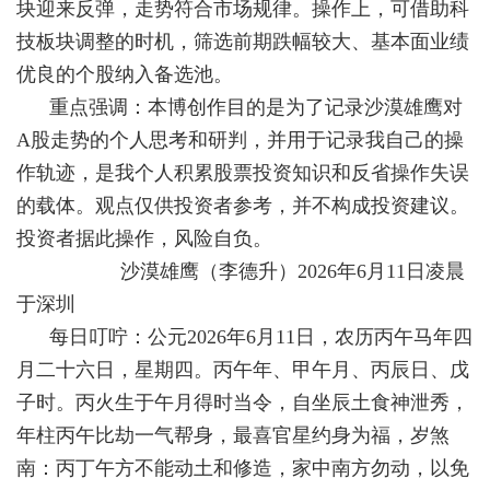
块迎来反弹，走势符合市场规律。操作上，可借助科
技板块调整的时机，筛选前期跌幅较大、基本面业绩
优良的个股纳入备选池。
重点强调：本博创作目的是为了记录沙漠雄鹰对
A股走势的个人思考和研判，并用于记录我自己的操
作轨迹，是我个人积累股票投资知识和反省操作失误
的载体。观点仅供投资者参考，并不构成投资建议。
投资者据此操作，风险自负。
沙漠雄鹰（李德升）2026年6月11日凌晨
于深圳
每日叮咛：公元2026年6月11日，农历丙午马年四
月二十六日，星期四。丙午年、甲午月、丙辰日、戊
子时。丙火生于午月得时当令，自坐辰土食神泄秀，
年柱丙午比劫一气帮身，最喜官星约身为福，岁煞
南：丙丁午方不能动土和修造，家中南方勿动，以免