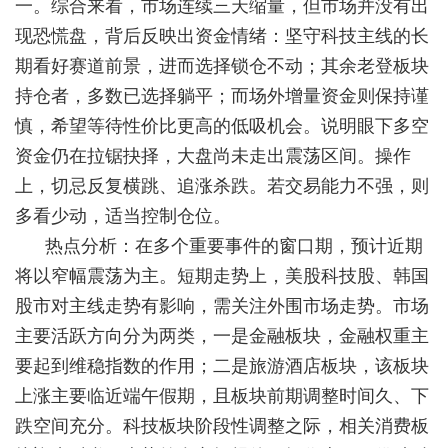
一。综合来看，市场连续三天缩量，但市场并没有出
现恐慌盘，背后反映出资金情绪：坚守科技主线的长
期看好赛道前景，进而选择锁仓不动；其余老登板块
持仓者，多数已选择躺平；而场外增量资金则保持谨
慎，希望等待性价比更高的低吸机会。说明眼下多空
资金仍在拉锯抉择，大盘尚未走出震荡区间。操作
上，切忌反复横跳、追涨杀跌。若交易能力不强，则
多看少动，适当控制仓位。
热点分析：在多个重要事件的窗口期，预计近期
将以窄幅震荡为主。短期走势上，美股科技股、韩国
股市对主线走势有影响，需关注外围市场走势。市场
主要活跃方向分为两类，一是金融板块，金融权重主
要起到维稳指数的作用；二是旅游酒店板块，该板块
上涨主要临近端午假期，且板块前期调整时间久、下
跌空间充分。科技板块阶段性调整之际，相关消费板