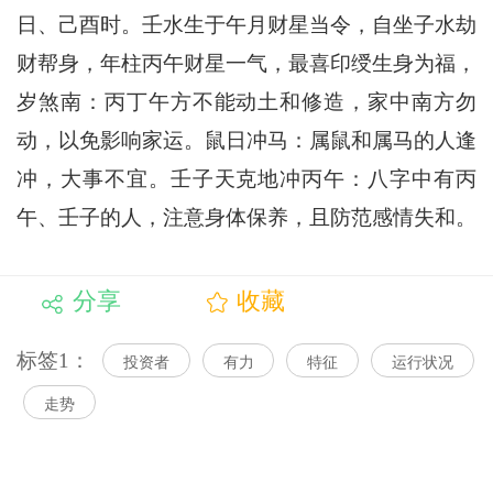
日、己酉时。壬水生于午月财星当令，自坐子水劫
财帮身，年柱丙午财星一气，最喜印绶生身为福，
岁煞南：丙丁午方不能动土和修造，家中南方勿
动，以免影响家运。鼠日冲马：属鼠和属马的人逢
冲，大事不宜。壬子天克地冲丙午：八字中有丙
午、壬子的人，注意身体保养，且防范感情失和。
分享
收藏
标签1：
投资者
有力
特征
运行状况
走势