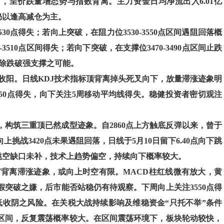
6.50%，呈价跌量增态势与指数背离。主力资金日均净流出入6.01亿
仍以逢高减仓为主。
30点得失；若向上突破，在阻力位3530-3550点区间遇阻回落概
0-3510点区间得失；若向下突破，在支撑位3470-3490点区间止跌
不排除跌破强支撑之可能。
收阳。日线KDJ技术指标顶背离掉头死叉向下，放量滞涨迹象明
50点得失，向下关注5周移动平均线得失。稳健投资者密切观注
来，构筑三重顶已然成型迹象。自2860点上方触底反弹以来，曾于
9日向上挑战3420点未果遇阻回落，日线于5月10日留下6.40点向下跳
性跳空缺口未补，技术上趋势偏空，持续向下概率较大。
有
背离
滞涨迹象，或向上时空有限。MACD柱红线微有放大，黄
假突破之嫌，后市能否站稳仍有待观察。下周向上关注3550点得
低收阴之风险。在关税大战持续影响及维稳资金“只托不举”条件
点的区间，反复震荡概率较大。在区间震荡环境下，板块轮动较快，