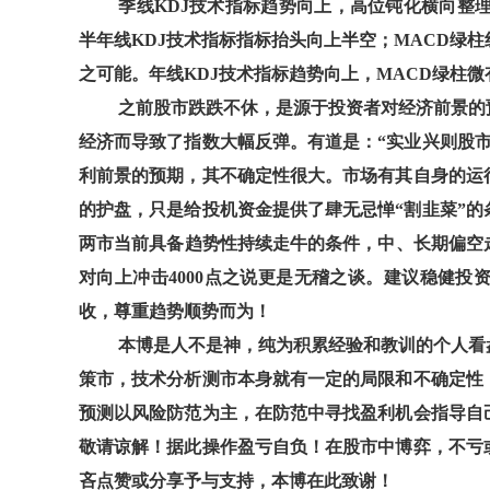
季线KDJ技术指标趋势向上，高位钝化横向整
半年线KDJ技术指标指标抬头向上半空；MACD绿
之可能。年线KDJ技术指标趋势向上，MACD绿柱
之前股市跌跌不休，是源于投资者对经济前景的
经济而导致了指数大幅反弹。有道是：“实业兴则股
利前景的预期，其不确定性很大。市场有其自身的运
的护盘，只是给投机资金提供了肆无忌惮“割韭菜”
两市当前具备趋势性持续走牛的条件，中、长期偏空走势
对向上冲击4000点之说更是无稽之谈。建议稳健
收，尊重趋势顺势而为！
本博是人不是神，纯为积累经验和教训的个人看
策市，技术分析测市本身就有一定的局限和不确定性
预测以风险防范为主，在防范中寻找盈利机会指导自
敬请谅解！据此操作盈亏自负！在股市中博弈，不亏
吝点赞或分享予与支持，本博在此致谢！