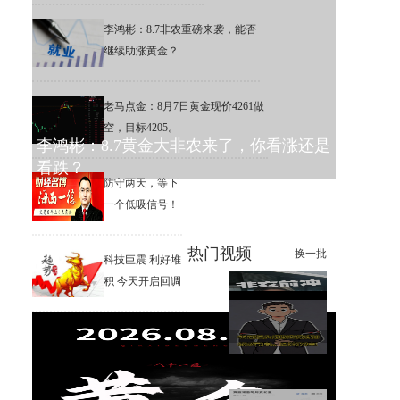
李鸿彬：8.7非农重磅来袭，能否
继续助涨黄金？
老马点金：8月7日黄金现价4261做
空，目标4205。
李鸿彬：8.7黄金大非农来了，你看涨还是
看跌？
防守两天，等下
一个低吸信号！
热门视频
换一批
科技巨震 利好堆
积 今天开启回调
【南篱】黄金想涨要注意
杨山海：8月非农进入倒计时阶