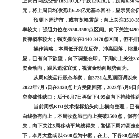
上周日均成交价1851.07元/手跌120.28元，跌幅
元，将上周日均净流出6.28亿元基本回补，显示资金
预测下周沪市，或有宽幅震荡：向上关注3510-35
率较大；强阻力位在3550-3580点区间。向下关注349
反弹概率较大；强支撑位在3440-3470点区间，但
操作策略，本周低开探底反弹、冲高回落，缩量
显，已有向下欲望，向下调整在即。下周向上关注35
资金动向，跟风追涨宜慎，视资金动向顺势而为。
从周K线运行形态考察，自3731点见顶回调以
2022年7月5日在3420点上方受阻回落，2023年5月
空突破性缺口；后于8月7日再留下4.95点向下持续
当前周线KDJ技术指标抬头向上横向整理，已
白线微有向上，本周收盘虽已向上突破3500点，似有
失，向下关注5周移动平均线得失，警惕下周冲高走
下，本月大盘或以3500点为中枢，在上、下各80