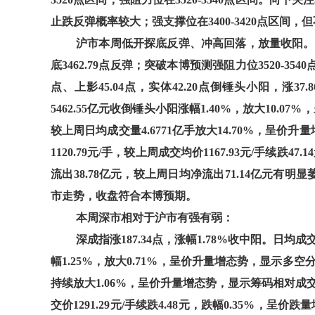
止跌反弹概率较大；强支撑位在3400-3420点区间
沪市本周低开探底反弹、冲高回落，放量收阳。开盘于
底3462.79点反弹；突破本博预测强阻力位3520-3540
点、上影45.04点，实体42.20点倒锤头小阳，涨37
5462.55亿元收倒锤头小阳涨幅1.40%，放大10.
较上周日均成交量4.6771亿手放大14.70%，呈
1120.79元/手，较上周成交均价1167.93元/手续
流出38.78亿元，较上周日均净流出71.14亿元
市走势，收盘符合本博预期。
本周深市相对于沪市有强有弱：
深成指涨187.34点，涨幅1.78%收中阳。日均成
幅1.25%，放大0.71%，呈价升量增态势，显示多空分
持续放大1.06%，呈价升量增态势，显示筹码相对成交
交价1291.29元/手续跌4.48元，跌幅0.35%，