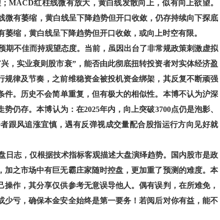
理；MACD红柱线微有放大，黄白线发散向上，似有向上欲望。
柱线微有萎缩，黄白线呈下降趋势但开口收敛，仍存持续向下探底
微有萎缩，黄白线呈下降趋势但开口收敛，或向上时空有限。
预期不佳而持观望态度。当前，虽因出台了非常规政策刺激虚拟
市兴，实业衰则股市衰”，能否由此彻底扭转投资者对实体经济盈
行规律及节奏，之前维稳资金被投机资金绑架，其反复不断顽强
的条件。历史不会简单重复，但有极大的相似性。本博不认为沪深
仍存。本博认为：在2025年内，向上突破3700点仍是泡影、
投资者跟风追涨宜慎，遇有反弹视成交量配合股指运行方向见好就
盘日志，仅根据技术指标客观描述大盘演绎趋势。国内股市是政
，加之市场中有巨无霸庄家随时控盘，更加重了预测的难度。本
己操作，其分享仅供参考无意误导他人。偶有误判，在所难免，
或少亏，确保本金安全始终是第一要务！若阅后对你有益，能不