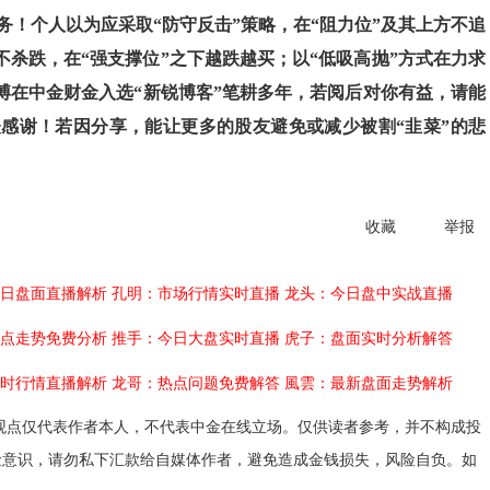
！个人以为应采取“防守反击”策略，在“阻力位”及其上方不追
不杀跌，在“强支撑位”之下越跌越买；以“低吸高抛”方式在力求
博在中金财金入选“新锐博客”笔耕多年，若阅后对你有益，请能
感谢！若因分享，能让更多的股友避免或减少被割“韭菜”的悲
收藏
举报
日盘面直播解析
孔明：市场行情实时直播
龙头：今日盘中实战直播
点走势免费分析
推手：今日大盘实时直播
虎子：盘面实时分析解答
时行情直播解析
龙哥：热点问题免费解答
風雲：最新盘面走势解析
观点仅代表作者本人，不代表中金在线立场。仅供读者参考，并不构成投
险意识，请勿私下汇款给自媒体作者，避免造成金钱损失，风险自负。如