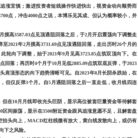
风追涨宜慎；激进投资者短线操作快进快出，视资金动向顺势而
00点，冲击4000点之说，本博乐见其成、但认为概率较小，并
月摸高3587.03点见顶遇阻回落之后，于2月开启震荡向下调整走
反弹至2021年2月摸高3731.69点见顶遇阻回落，走出历时26个月的
向下调整，始于2021年9月见高3723.85点筑双顶向下。在
.84点回落；再历时4个月于10月见低2885.09点筑双底反弹，于2023
复合头肩顶形态的向下趋势清晰可见。自2023年8月长阴杀跌始，在
长阳，但仅反弹3个月。自5月遇阻回落之后一直走低，收月线四连
弹，但在10月月线即收光头巨阴，显示高位被套巨量资金等待解套
-3500区间振荡，显示在3500附近资金跟风追涨意愿不足，且解套盘
空抬头向上，MACD红柱线微有放大，黄白线发散向上，或仍有
落向下之风险。