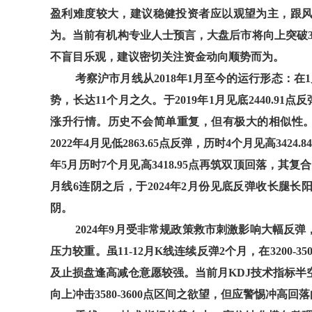
盈利难度较大，建议稳健投资者应以观望为主，跟
为。当前有机构专业人士预言，大盘后市将向上突破37
不盲目乐观，建议密切关注资金动向顺势而为。
考察沪市月线从2018年1月至今的运行形态：在1
势，长达11个月之久。于2019年1月见底2440.91点
涨升行情。历史不会简单重复，但有极大的相似性。此轮
2022年4月见低2863.65点反弹，历时4个月见高3424
年5月历时7个月见高3418.95点再筑双顶回落，其
月线6连阴之后，于2024年2月份见底反弹收长腿
阴。
2024年9月受非常规政策救市刺激影响大幅反
压力较重。虽11-12月K线连续反弹2个月，在3200
及止损盘逢高减仓意愿较强。当前月KDJ技术指标半
向上冲击3580-3600点区间之欲望，但应警惕冲高回