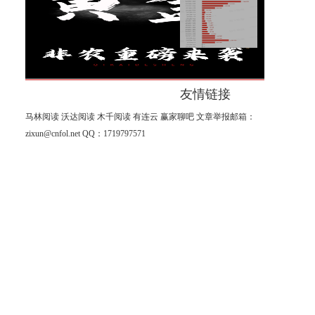
段！
万锦晟8.7大非农能否助推黄金
继续走强？今日黄金解析
友情链接
马林阅读
沃达阅读
木千阅读
有连云
赢家聊吧
文章举报邮箱：
zixun@cnfol.net
QQ：1719797571