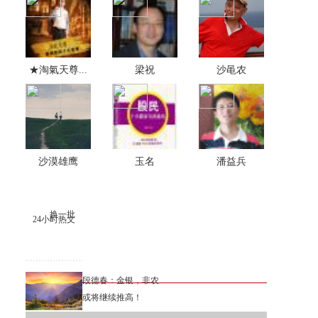
★淘氣天尊...
梁祝
沙黾农
沙漠雄鹰
玉名
潘益兵
换一批
24小时热文
段德春：金银，非农
或将继续推高！