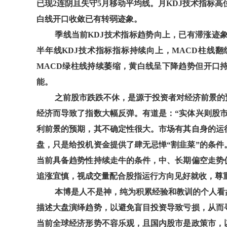
已现2连阴且失守5月移动平均线。月KDJ技术指标
白线开口收敛已有转弱迹象。
季线当前KDJ技术指标趋势向上，已有滞涨迹
半年线KDJ技术指标指标持续向上，MACD柱线
MACD绿柱线持续萎缩，黄白线呈下降趋势但开口
能。
之前股市跌跌不休，是源于投资者对经济前景的
经济而导致了指数大幅反弹。有道是：“实体兴则股
利前景的预期，其不确定性很大。市场有其自身的运
盘，只是给投机资金提供了肆无忌惮“割韭菜”的条
当前具备趋势性持续走牛的条件，中、长期偏空走势
追涨宜慎，视成交量配合股指运行方向见好就收，尊
本博是人不是神，纯为积累经验和教训的个人看
描述大盘演绎趋势，以避免盲目投资导致亏损，从而
当前全球经济形势不容乐观，且国内股市是政策市，