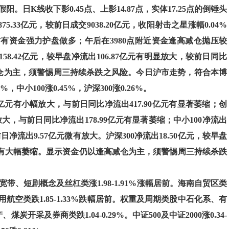
日K线收下影0.45点、上影14.87点，实体17.25点的倒锤头
75.33亿元，较前日成交9038.20亿元，收阳射击之星涨幅0.04%
方有资金强力护盘做多；午后在3980点附近资金逢高减仓抛压较
8.42亿元，较早盘净流出106.87亿元有明显放大，较前日同比
高减仓为主，须警惕周三持续杀跌之风险。今日沪市走势，符合本博
中小100涨0.45%，沪深300涨0.26%。
79亿元有小幅放大，与前日同比净流出417.90亿元有显著萎缩；创
有放大，与前日同比净流出178.99亿元有显著萎缩；中小100净流出
前日净流出9.57亿元微有放大。沪深300净流出18.50亿元，较早盘
1亿元有大幅萎缩。显示资金仍以逢高减仓为主，须警惕周三持续杀跌
宽带、短剧概念及丝杠类涨1.98-1.91%涨幅居前。海南自贸区类
航空类跌1.85-1.33%跌幅居前。权重及周期类股中石化系、有
炭开采及券商类跌1.04-0.29%。中证500及中证2000涨0.34-