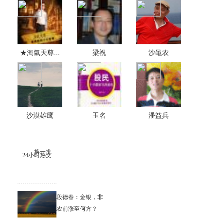
★淘氣天尊...
梁祝
沙黾农
沙漠雄鹰
玉名
潘益兵
换一批
24小时热文
段德春：金银，非
农前涨至何方？