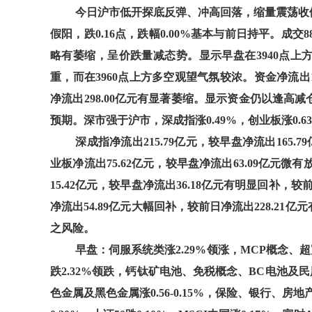
今日沪市低开探底反弹、冲高回落，缩量震荡收假阳。
假阳，跌0.16点，跌幅0.00%基本与前日持平。成交88
略有萎缩，呈价跌量减态势。显示早盘在3940点上
重，而在3960点上方多空观望气氛较浓。资金净流出15
净流出298.00亿元有显著萎缩。显示资金仍以逢
预期。深市强于沪市，深成指涨0.49%，创业板涨0.63%，
深成指净流出215.79亿元，较早盘净流出165.
业板净流出75.62亿元，较早盘净流出63.09亿元微
15.42亿元，较早盘净流出36.18亿元有明显回补，较
净流出54.89亿元大幅回补，较前日净流出228.2
之风险。
早盘：伺服系统类涨2.29%领涨，MCP概念、超
跌2.32%领跌，钙钛矿电池、免税概念、BC电池及民用
色金属及黑色金属涨0.56-0.15%，保险、银行、房地产、煤