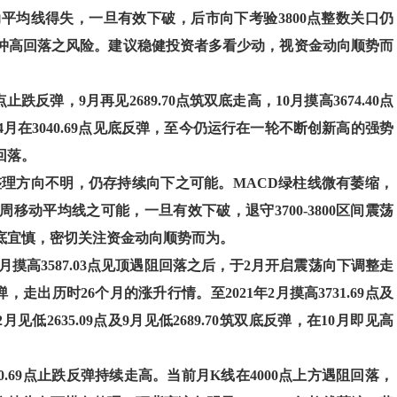
动平均线得失，一旦有效下破，后市向下考验3800点整数关口仍
冲高回落之风险。建议稳健投资者多看少动，视资金动向顺势而
点止跌反弹，9月再见2689.70点筑双底走高，10月摸高3674.40点
月在3040.69点见底反弹，至今仍运行在一轮不断创新高的强势
回落。
整理方向不明，仍存持续向下之可能。MACD绿柱线微有萎缩，
移动平均线之可能，一旦有效下破，退守3700-3800区间震荡
底宜慎，密切关注资金动向顺势而为。
月摸高3587.03点见顶遇阻回落之后，于2月开启震荡向下调整走
反弹，走出历时26个月的涨升行情。至2021年2月摸高3731.69点及
2月见低2635.09点及9月见低2689.70筑双底反弹，在10月即见高
0.69点止跌反弹持续走高。当前月K线在4000点上方遇阻回落，