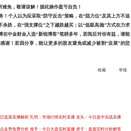
所难免，敬请谅解！据此操作盈亏自负！
！个人以为应采取“防守反击”策略，在“阻力位”及其上方不追
不杀跌，在“强支撑位”之下越跌越买；以“低吸高抛”方式在力求
博在中金财金入选“新锐博客”笔耕多年，若阅后对你有益，请能
感谢！若因分享，能让更多的股友避免或减少被割“韭菜”的悲
收藏
举报
日盘面直播解析
孔明：市场行情实时直播
龙头：今日盘中实战直播
点走势免费分析
推手：今日大盘实时直播
虎子：盘面实时分析解答