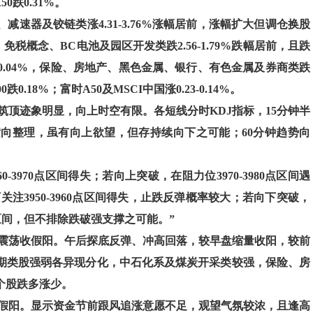
50跌0.31%。
减速器及铰链类涨4.31-3.76%涨幅居前，涨幅扩大但调仓换股
税概念、BC电池及园区开发类跌2.56-1.79%跌幅居前，且跌
-0.04%，保险、房地产、黑色金属、银行、有色金属及券商类跌
000跌0.18%；富时A50及MSCI中国涨0.23-0.14%。
筑顶迹象明显，向上时空有限。各短线分时KDJ指标，15分钟半
横向整理，虽有向上欲望，但存持续向下之可能；60分钟趋势向
3970点区间得失；若向上突破，在阻力位3970-3980点区间遇
下关注3950-3960点区间得失，止跌反弹概率较大；若向下突破，
30点区间，但不排除跌破强支撑之可能。”
震荡收假阳。午后探底反弹、冲高回落，较早盘缩量收阳，较前
期类股强弱各异现分化，中石化系及煤炭开采类较强，保险、房
个股跌多涨少。
假阳。显示资金节前跟风追涨意愿不足，观望气氛较浓，且逢高