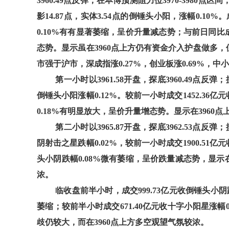
3960.49点反弹；在本博预测阻力位3970-3980点区间
影14.87点，实体3.54点的倒锤头小阳，涨幅0.10%
0.10%有有显著萎缩，呈价升量减态势；与前日同比成交
态势。显示虽在3960点上方仍有资金介入护盘做多，
市强于沪市，深成指涨0.27%，创业板涨0.69%，中小10
第一小时以3961.58开盘，探底3960.49点反弹；摸
倒锤头小阳涨幅0.12%。较前一小时成交1452.36亿
0.18%有明显放大，呈价升量增态势。显示在3960
第二小时以3965.87开盘，探底3962.53点反弹；摸
阴射击之星跌幅0.02%，较前一小时成交1900.51亿
头小阴跌幅0.08%微有萎缩，呈价跌量减态势，显示在
浓。
临收盘前半小时，成交999.73亿元收倒锤头小阴跌幅
萎缩；较前半小时成交671.40亿元收十字小阳星涨幅
歧仍较大，而在3960点上方多空观望气氛较浓。