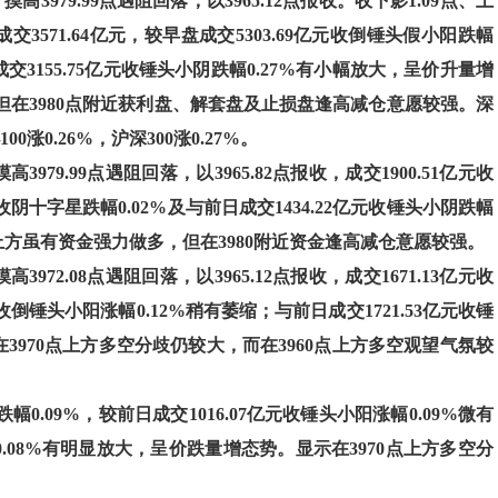
，摸高3979.99点遇阻回落，以3965.12点报收。收下影1.09点、上
。成交3571.64亿元，较早盘成交5303.69亿元收倒锤头假小阳跌幅
3155.75亿元收锤头小阴跌幅0.27%有小幅放大，呈价升量增
但在3980点附近获利盘、解套盘及止损盘逢高减仓意愿较强。深
0涨0.26%，沪深300涨0.27%。
高3979.99点遇阻回落，以3965.82点报收，成交1900.51亿元收
元收阴十字星跌幅0.02%及与前日成交1434.22亿元收锤头小阴跌幅
点上方虽有资金强力做多，但在3980附近资金逢高减仓意愿较强。
高3972.08点遇阻回落，以3965.12点报收，成交1671.13亿元收
元收倒锤头小阳涨幅0.12%稍有萎缩；与前日成交1721.53亿元收锤
3970点上方多空分歧仍较大，而在3960点上方多空观望气氛较
0.09%，较前日成交1016.07亿元收锤头小阳涨幅0.09%微有
0.08%有明显放大，呈价跌量增态势。显示在3970点上方多空分