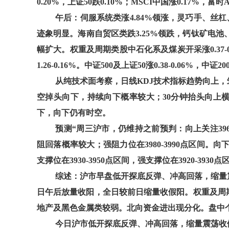
0.20%，上证50跌0.10%；MSCI中国涨0.17%，富时A
午后：伺服系统类涨4.84%领涨，灵巧手、丝杠、
迹象明显。海南自贸区类跌3.25%领跌，钙钛矿电池、免
幅扩大。权重及周期类股中石化系及煤炭开采涨0.37
1.26-0.16%。中证500及上证50涨0.38-0.06%，中证2
从纯技术面考察，日线KDJ技术指标趋势向上，
空掉头向下，持续向下概率较大；30分钟抬头向上
下，向下仍有时空。
预测“周三沪市，仍维持之前预判：向上关注3960-
阻回落概率较大；强阻力位在3980-3990点区间。向
支撑位在3930-3950点区间，强支撑位在3920-39
综述：沪市早盘低开探底反弹、冲高回落，缩量
日午后放量收阳，全日较前日缩量收假阳。权重及周
地产及黑色金属类较弱。北向资金进出现分化。盘中
今日沪市低开探底反弹、冲高回落，缩量震荡收