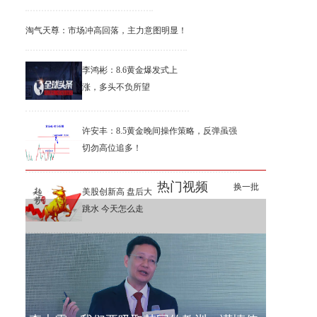
淘气天尊：市场冲高回落，主力意图明显！
李鸿彬：8.6黄金爆发式上
涨，多头不负所望
许安丰：8.5黄金晚间操作策略，反弹虽强
切勿高位追多！
热门视频
换一批
美股创新高 盘后大
跳水 今天怎么走