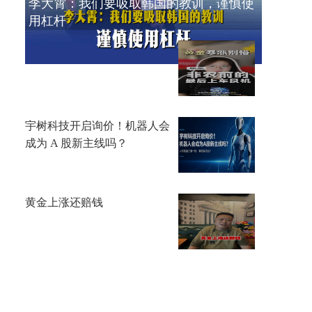
李大霄：我们要吸取韩国的教训，谨慎使
用杠杆
【南篱】黄金大涨也有机会
宇树科技开启询价！机器人会
成为 A 股新主线吗？
黄金上涨还赔钱