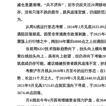
减仓意愿渐增。“兵不厌诈”，后市仍应关注20周移
存。没有只涨不跌的股市，跟风追涨宜慎，仍须防范
为。
从周K线运行形态考察，2024年2月见底2635.09
遇阻回落探底。因受非常规救市政策刺激，于2025年4
震荡上行行情之中，阔别10年重归4000点之上但遇阻
当前周KDJ技术指标趋势向下，抬头向上横向
黄白线抬头向上，虽有向上欲望，但仍存向下考验20周
筑底或仍存可能。建议稳健投资者跟风追涨不宜，抄
考察沪市月线从2018年1月至今的运行形态：在1
势，长达11个月之久。于2019年1月见底2440.91点
2021年9月见高3723.85点筑双顶向下寻底，于2024年
3674.40点回落。
月K线在今年4月因有维稳资金强力护盘，在304