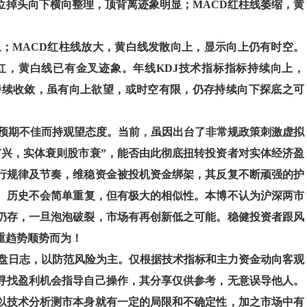
高位掉头向下横向整理，顶背离迹象明显；MACD红柱线萎缩，黄
象；MACD红柱线放大，黄白线发散向上，显示向上仍有时空。
翻红，黄白线已有金叉迹象。年线KDJ技术指标指标持续向上，
持续收敛，虽有向上欲望，或时空有限，仍存持续向下探底之可
预期不佳而持观望态度。当前，虽因出台了非常规政策刺激虚拟
市兴，实体衰则股市衰”，能否由此彻底扭转投资者对实体经济盈
行规律及节奏，维稳资金被投机资金绑架，其反复不断顽强的护
件。历史不会简单重复，但有极大的相似性。本博不认为沪深两市
仍存，一旦泡泡破裂，市场有再创新低之可能。稳健投资者跟风
重趋势顺势而为！
盘日志，以防范风险为主。仅根据技术指标和主力资金动向客观
寻找盈利机会指导自己操作，其分享仅供参考，无意误导他人。
以技术分析测市本身就有一定的局限和不确定性，加之市场中有