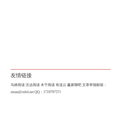
友情链接
马林阅读
沃达阅读
木千阅读
有连云
赢家聊吧
文章举报邮箱：
zixun@cnfol.net
QQ：1719797571