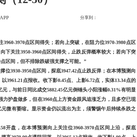
APP
分享到：
0-3970点区间得失；若向上突破，在阻力位3970-3980点区
。向下关注3950-3960点区间得失，止跌反弹概率较大；若向下突
3930点区间，但不排除跌破强支撑之可能。”
位3930-3950点区间，探底3947.42点止跌反弹；在本博预测向
以3961.21点报收。收下影0.45点、上影6.72点，实体13.34点的
69亿元，与前日同比成交5882.45亿元倒锤头小阳涨幅0.31%有明显
强力护盘做多，但在3960点上方资金跟风追涨乏力，且多空已现
.80亿元微有萎缩。显示资金仍以流出为主，须警惕午后持续杀跌之
58开盘，在本博预测向上关注位3960-3970点区间上沿，探底