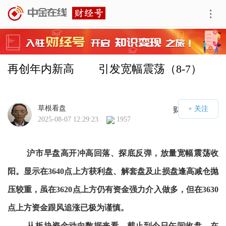
再创年内新高        引发宽幅震荡（8-7）
草根看盘
财经号APP
2025-08-07 12:29:23
1957
沪市早盘高开冲高回落、探底反弹，放量宽幅震荡收
阳。显示在3640点上方获利盘、解套盘及止损盘逢高减仓抛
压较重，虽在3620点上方仍有资金强力介入做多，但在3630
点上方资金跟风追涨已极为谨慎。
从板块资金动向数据来看，截止到今日午间收盘，在