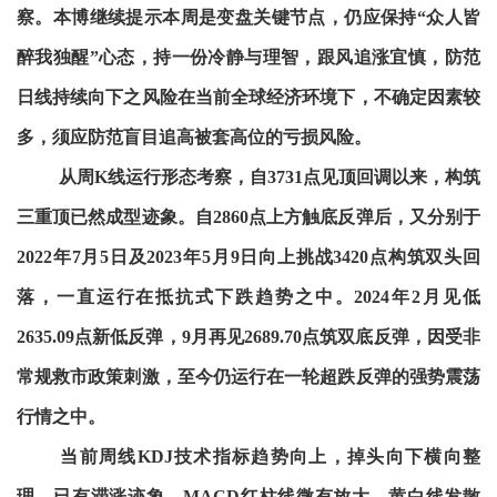
察。本博继续提示本周是变盘关键节点，仍应保持“众人皆
醉我独醒”心态，持一份冷静与理智，跟风追涨宜慎，防范
日线持续向下之风险在当前全球经济环境下，不确定因素较
多，须应防范盲目追高被套高位的亏损风险。
从周K线运行形态考察，自3731点见顶回调以来，构筑
三重顶已然成型迹象。自2860点上方触底反弹后，又分别于
2022年7月5日及2023年5月9日向上挑战3420点构筑双头回
落，一直运行在抵抗式下跌趋势之中。2024年2月见低
2635.09点新低反弹，9月再见2689.70点筑双底反弹，因受非
常规救市政策刺激，至今仍运行在一轮超跌反弹的强势震荡
行情之中。
当前周线KDJ技术指标趋势向上，掉头向下横向整
理，已有滞涨迹象。MACD红柱线微有放大，黄白线发散