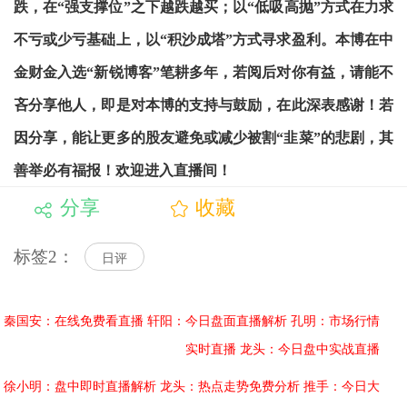
跌，在“强支撑位”之下越跌越买；以“低吸高抛”方式在力求
不亏或少亏基础上，以“积沙成塔”方式寻求盈利。本博在中
金财金入选“新锐博客”笔耕多年，若阅后对你有益，请能不
吝分享他人，即是对本博的支持与鼓励，在此深表感谢！若
因分享，能让更多的股友避免或减少被割“韭菜”的悲剧，其
善举必有福报！欢迎进入直播间！
分享
收藏
标签2：
日评
秦国安：在线免费看直播
轩阳：今日盘面直播解析
孔明：市场行情
实时直播
龙头：今日盘中实战直播
徐小明：盘中即时直播解析
龙头：热点走势免费分析
推手：今日大