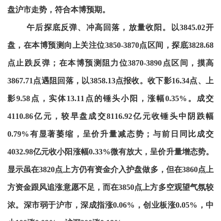
盘沪市走势，符合本博预期。
午后探底反弹、冲高回落，放量收阳。以3845.02开
盘，在本博预测向上关注位3850-3870点区间，探底3828.68
点止跌反弹；在本博预测阻力位3870-3890点区间，摸高
3867.71点遇阻回落，以3858.13点报收。收下影16.34点、上
影9.58点，实体13.11点的锤头小阳，涨幅0.35%。成交
4110.86亿元，较早盘成交8116.92亿元收锤头中阴跌幅
0.79%有显著萎缩，呈价升量减态势；与前日同比成交
4032.98亿元收小阳涨幅0.33%微有放大，呈价升量增态势。
显示虽在3820点上方仍有资金介入护盘做多，但在3860点上
方资金跟风追涨意愿不足，而在3850点上方多空观望气氛较
浓。深市弱于沪市，深成指涨0.06%，创业板涨0.05%，中