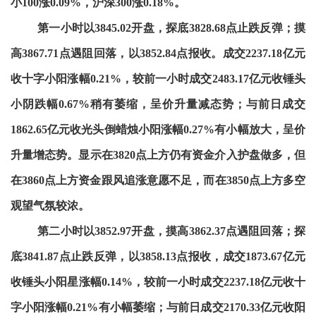
小100涨0.09%，沪深300涨0.18%。
第一小时以3845.02开盘，探底3828.68点止跌反弹；摸
高3867.71点遇阻回落，以3852.84点报收。成交2237.18亿元
收十字小阳涨幅0.21%，较前一小时成交2483.17亿元收锤头
小阴跌幅0.67%稍有萎缩，呈价升量减态势；与前日成交
1862.65亿元收光头倒蜡烛小阳涨幅0.27%有小幅放大，呈价
升量增态势。显示在3820点上方仍有资金介入护盘做多，但
在3860点上方资金跟风追涨意愿不足，而在3850点上方多空
观望气氛较浓。
第二小时以3852.97开盘，摸高3862.37点遇阻回落；探
底3841.87点止跌反弹，以3858.13点报收，成交1873.67亿元
收锤头小阳星涨幅0.14%，较前一小时成交2237.18亿元收十
字小阳涨幅0.21%有小幅萎缩；与前日成交2170.33亿元收阳