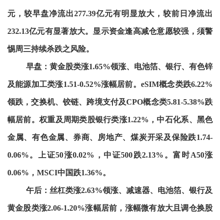
元，较早盘净流出277.39亿元有明显放大，较前日净流出
232.13亿元有显著放大。显示资金逢高减仓意愿较强，须警
惕周三持续杀跌之风险。
早盘：黄金股类涨1.65%领涨、电池箔、银行、有色锌
及能源加工类涨1.51-0.52%涨幅居前。eSIM概念类跌6.22%
领跌，交换机、铰链、跨境支付及CPO概念类5.81-5.38%跌
幅居前。权重及周期类股银行类涨1.22%，中石化系、黑色
金属、有色金属、券商、房地产、煤炭开采及保险跌1.74-
0.06%。上证50涨0.02%，中证500跌2.13%。富时A50涨
0.06%，MSCI中国跌1.36%。
午后：丝杠类涨2.63%领涨、减速器、电池箔、银行及
黄金股类涨2.06-1.20%涨幅居前，涨幅微有放大且调仓换股