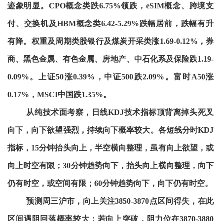
迹象明显。CPO概念类跌6.75%领跌，eSIM概念、跨境支
付、交换机及HBM概念类6.42-5.29%跌幅居前，跌幅有升
有降。权重及周期类股银行及煤炭开采类涨1.69-0.12%，券
商、黑色金属、有色金属、房地产、中石化系及保险跌1.19-
0.09%。上证50涨0.39%，中证500跌2.09%。富时A50涨
0.17%，MSCI中国跌1.35%。
从纯技术面考察，日线KDJ技术指标顶背离掉头死叉
向下，向下欲望强烈，持续向下概率较大。各短线分时KDJ
指标，15分钟抬头向上，半空横向整理，虽有向上欲望，或
向上时空有限；30分钟趋势向下，抬头向上横向整理，向下
仍有时空，或空间有限；60分钟趋势向下，向下仍有时空。
预测周三沪市，向上关注3850-3870点区间得失，在此
区间遇阻回落概率较大；若向上突破，阻力位在3870-3880