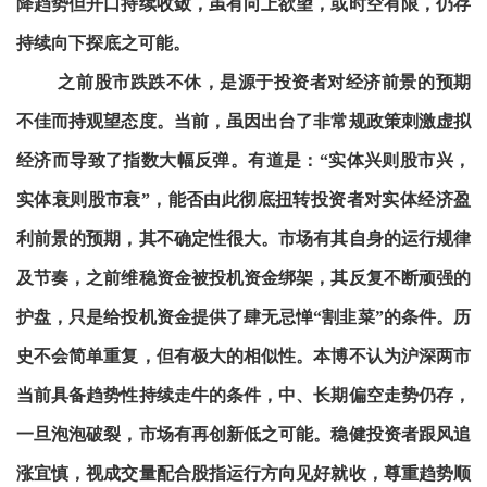
降趋势但开口持续收敛，虽有向上欲望，或时空有限，仍存
持续向下探底之可能。
之前股市跌跌不休，是源于投资者对经济前景的预期
不佳而持观望态度。当前，虽因出台了非常规政策刺激虚拟
经济而导致了指数大幅反弹。有道是：“实体兴则股市兴，
实体衰则股市衰”，能否由此彻底扭转投资者对实体经济盈
利前景的预期，其不确定性很大。市场有其自身的运行规律
及节奏，之前维稳资金被投机资金绑架，其反复不断顽强的
护盘，只是给投机资金提供了肆无忌惮“割韭菜”的条件。历
史不会简单重复，但有极大的相似性。本博不认为沪深两市
当前具备趋势性持续走牛的条件，中、长期偏空走势仍存，
一旦泡泡破裂，市场有再创新低之可能。稳健投资者跟风追
涨宜慎，视成交量配合股指运行方向见好就收，尊重趋势顺