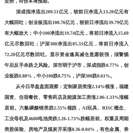
走势，符合本博预期。
深成指净流出209.51亿元，较前日净流入13.20亿元有
大幅回吐；创业板流出100.76亿元，较前日净流出39.79亿元
有大幅放大；中小100净流出19.74亿元，将前日净流入15.69
亿元尽数回吐；沪深300净流出85.33亿元，将前日净流入
72.20亿元尽数回吐。显示资金逢高减仓意愿较强，须警惕
午后反手杀跌之风险。深市弱于沪市，深成指跌0.77%，创
业板跌0.88%，中小100跌0.75%，沪深300跌0.61%。
从今日早盘盘面观察：定制家居类涨2.14%领涨，福建
国资、住宿餐饮、零售药店及能源加工类涨2.06-1.33%涨幅
居前。六氟磷酸锂类跌2.55%领跌，AI玩具、RISC概念、
工业母机及4680电池类跌2.26-1.73%跌幅居前。权重及周期
类股保险、房地产及煤炭开采涨0.36-0.04%，有色金属、券