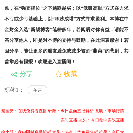
跌，在“强支撑位”之下越跌越买；以“低吸高抛”方式在力求
不亏或少亏基础上，以“积沙成塔”方式寻求盈利。本博在中
金财金入选“新锐博客”笔耕多年，若阅后对你有益，请能不
吝分享他人，即是对本博的支持与鼓励，在此深表感谢！若
因分享，能让更多的股友避免或减少被割“韭菜”的悲剧，其
善举必有福报！欢迎进入直播间！
分享
收藏
标签1：
午评
秦国安：在线免费看直播
轩阳：今日盘面直播解析
孔明：市场行情
实时直播
龙头：今日盘中实战直播
徐小明：盘中即时直播解析
龙头：热点走势免费分析
推手：今日大