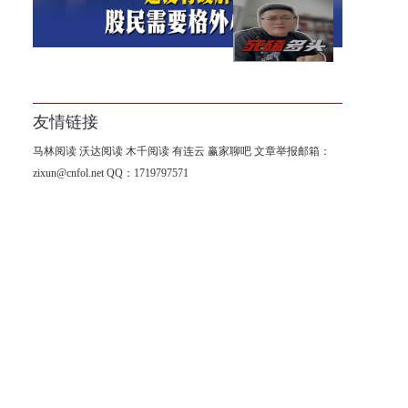
你知道我这半年怎么过的么？
我怎么会轻易放手
友情链接
马林阅读
沃达阅读
木千阅读
有连云
赢家聊吧
文章举报邮箱：
zixun@cnfol.net
QQ：1719797571