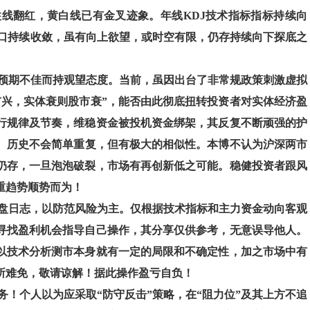
柱线翻红，黄白线已有金叉迹象。年线KDJ技术指标指标持续向
开口持续收敛，虽有向上欲望，或时空有限，仍存持续向下探底之
预期不佳而持观望态度。当前，虽因出台了非常规政策刺激虚拟
市兴，实体衰则股市衰”，能否由此彻底扭转投资者对实体经济盈
行规律及节奏，维稳资金被投机资金绑架，其反复不断顽强的护
件。历史不会简单重复，但有极大的相似性。本博不认为沪深两市
仍存，一旦泡泡破裂，市场有再创新低之可能。稳健投资者跟风
重趋势顺势而为！
盘日志，以防范风险为主。仅根据技术指标和主力资金动向客观
寻找盈利机会指导自己操作，其分享仅供参考，无意误导他人。
以技术分析测市本身就有一定的局限和不确定性，加之市场中有
所难免，敬请谅解！据此操作盈亏自负！
！个人以为应采取“防守反击”策略，在“阻力位”及其上方不追