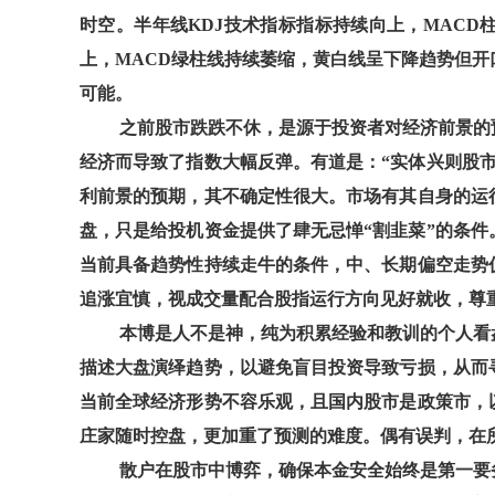
时空。半年线KDJ技术指标指标持续向上，MACD
上，MACD绿柱线持续萎缩，黄白线呈下降趋势但
可能。
之前股市跌跌不休，是源于投资者对经济前景的
经济而导致了指数大幅反弹。有道是：“实体兴则股
利前景的预期，其不确定性很大。市场有其自身的运
盘，只是给投机资金提供了肆无忌惮“割韭菜”的条
当前具备趋势性持续走牛的条件，中、长期偏空走势
追涨宜慎，视成交量配合股指运行方向见好就收，尊
本博是人不是神，纯为积累经验和教训的个人看
描述大盘演绎趋势，以避免盲目投资导致亏损，从而
当前全球经济形势不容乐观，且国内股市是政策市，
庄家随时控盘，更加重了预测的难度。偶有误判，在
散户在股市中博弈，确保本金安全始终是第一要务