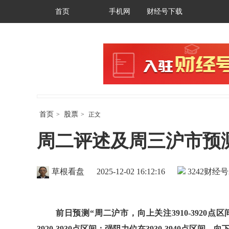
首页
手机网
财经号下载
首页
股票
>
>
正文
周二评述及周三沪市预测
草根看盘
2025-12-02 16:12:16
3242
财经号
前日预测“周二沪市，向上关注3910-392
3920-3930点区间；强阻力位在3930-3940点区间。向