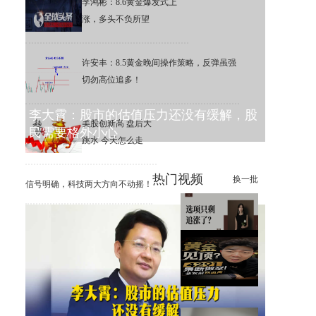
李鸿彬：8.6黄金爆发式上
涨，多头不负所望
许安丰：8.5黄金晚间操作策略，反弹虽强
切勿高位追多！
李大霄：股市的估值压力还没有缓解，股
美股创新高 盘后大
民需要格外小心
跳水 今天怎么走
热门视频
换一批
信号明确，科技两大方向不动摇！
选项只剩追涨了？
黄金还能涨？非农前，我只想
提醒大家一件事！