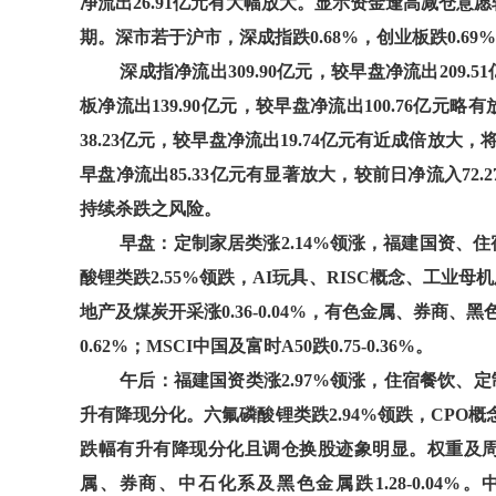
净流出26.91亿元有大幅放大。显示资金逢高减仓
期。深市若于沪市，深成指跌0.68%，创业板跌0.69%，中
深成指净流出309.90亿元，较早盘净流出209
板净流出139.90亿元，较早盘净流出100.76亿元
38.23亿元，较早盘净流出19.74亿元有近成倍放大，将
早盘净流出85.33亿元有显著放大，较前日净流入7
持续杀跌之风险。
早盘：定制家居类涨2.14%领涨，福建国资、住宿
酸锂类跌2.55%领跌，AI玩具、RISC概念、工业母机
地产及煤炭开采涨0.36-0.04%，有色金属、券商、黑色金
0.62%；MSCI中国及富时A50跌0.75-0.36%。
午后：福建国资类涨2.97%领涨，住宿餐饮、定制
升有降现分化。六氟磷酸锂类跌2.94%领跌，CPO概念、
跌幅有升有降现分化且调仓换股迹象明显。权重及周期类
属、券商、中石化系及黑色金属跌1.28-0.04%。中证50