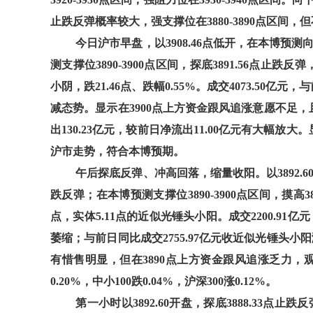
止跌反弹概率较大，强支撑位在3880-3890点区间
今日沪市早盘，以3908.46点低开，在本博预测向下
测支撑位3890-3900点区间，探底3891.56点止跌反弹，
小阴，跌21.46点、跌幅0.55%。成交4073.50亿元
减态势。显示在3900点上方资金跟风追涨意愿不足，
出130.23亿元，较前日净流出11.00亿元有大幅
沪市走势，符合本博预期。
午后探底反弹、冲高回落，缩量收阳。以3892.60开
跌反弹；在本博预测支撑位3890-3900点区间，摸高389
点，实体5.11点的近似光锤头小阳。成交2200.91亿元
萎缩；与前日同比成交2755.97亿元收近似光锤头小阳
有惜售明显，但在3890点上方资金跟风追涨乏力，
0.20%，中小100跌0.04%，沪深300涨0.12%。
第一小时以3892.60开盘，探底3888.33点止跌反弹