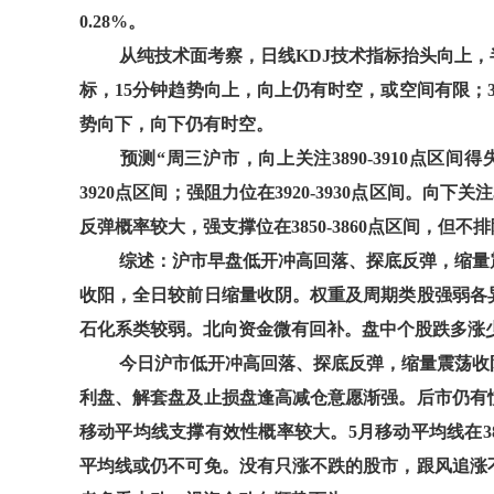
0.28%。
从纯技术面考察，日线KDJ技术指标抬头向上，
标，15分钟趋势向上，向上仍有时空，或空间有限；
势向下，向下仍有时空。
预测“周三沪市，向上关注3890-3910点区
3920点区间；强阻力位在3920-3930点区间。向下关注
反弹概率较大，强支撑位在3850-3860点区间，但不
综述：沪市早盘低开冲高回落、探底反弹，缩量
收阳，全日较前日缩量收阴。权重及周期类股强弱各
石化系类较弱。北向资金微有回补。盘中个股跌多涨
今日沪市低开冲高回落、探底反弹，缩量震荡收阴
利盘、解套盘及止损盘逢高减仓意愿渐强。后市仍有惯
移动平均线支撑有效性概率较大。5月移动平均线在3
平均线或仍不可免。没有只涨不跌的股市，跟风追涨