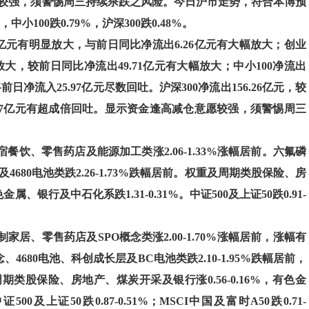
意愿较强，须警惕周三持续杀跌之风险。今日沪市走势，符合本博预
小100跌0.79%，沪深300跌0.48%。
.51亿元有明显放大，与前日同比净流出6.26亿元有大幅放大；创业
略有放大，较前日同比净流出49.71亿元有大幅放大；中小100净流出
前日净流入25.97亿元尽数回吐。沪深300净流出156.26亿元，较
2.27亿元有超成倍回吐。显示资金逢高减仓意愿较强，须警惕周三
餐饮、零售药店及能源加工类涨2.06-1.33%涨幅居前。六氟磷
及4680电池类跌2.26-1.73%跌幅居前。权重及周期类股保险、房
属、银行及中石化系跌1.31-0.31%。中证500及上证50跌0.91-
家居、零售药店及SPO概念类涨2.00-1.70%涨幅居前，涨幅有
4680电池、科创成长层及BC电池类跌2.10-1.95%跌幅居前，
股保险、房地产、煤炭开采及银行涨0.56-0.16%，有色金
0及上证50跌0.87-0.51%；MSCI中国及富时A50跌0.71-