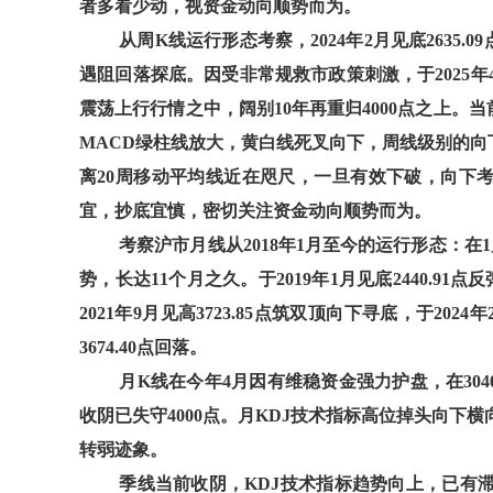
者多看少动，视资金动向顺势而为。
从周K线运行形态考察，2024年2月见底2635.09
遇阻回落探底。因受非常规救市政策刺激，于2025年4
震荡上行行情之中，阔别10年再重归4000点之上。
当
MACD绿柱线放大，黄白线死叉向下，周线级别的向下
离20周移动平均线近在咫尺，一旦有效下破，向下
宜，抄底宜慎，密切关注资金动向顺势而为。
考察沪市月线从2018年1月至今的运行形态：在1
势，长达11个月之久。于2019年1月见底2440.91点
2021年9月见高3723.85点筑双顶向下寻底，于2024年
3674.40点回落。
月K线在今年4月因有维稳资金强力护盘，在304
收阴已失守4000点。月KDJ技术指标高位掉头向下
转弱迹象。
季线当前收阴，KDJ技术指标趋势向上，已有