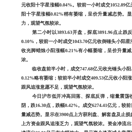
元收阳十字星涨幅0.04%。较前一小时成交1052.89
阳十字星涨幅0.02%稍有萎缩，呈价升量减态势。显
力，观望气氛较浓。
第二小时以3893.63开盘，探底3891.96点止
0.10%，较前一小时成交1043.70亿元收倒锤头小阳
收光脚蜡烛小阳涨幅0.21%有小幅萎缩，呈价升量
浓。
临收盘前半小时，成交747.68亿元收光锤头小阳
0.12%略有萎缩；较前半小时成交409.53亿元收小
跟风追涨意愿不足，观望气氛较浓。
今日沪市低开冲高回落、探底反弹，缩量震荡收阴。
阴，跌16.30点，跌幅0.42%。成交6274.41亿元，
量减态势。显示在3900点上方获利盘、解套盘及止损盘
上方资金跟风追涨乏力，观望气氛较浓。资金净流出211