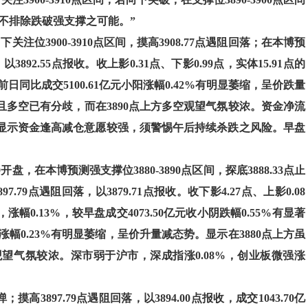
，但不排除跌破强支撑之可能。”
关注位3900-3910点区间，摸高3908.77点遇阻回落；在本博预
以3892.55点报收。收上影0.31点、下影0.99点，实体15.91点的
，与前日同比成交5100.61亿元小阳涨幅0.42%有明显萎缩，呈价跌量
且多空已有分歧，而在3890点上方多空观望气氛较浓。资金净流
放大。显示资金逢高减仓意愿较强，须警惕午后持续杀跌之风险。早盘
盘，在本博预测强支撑位3880-3890点区间，探底3888.33点止
7.79点遇阻回落，以3879.71点报收。收下影4.27点、上影0.08
，涨幅0.13%，较早盘成交4073.50亿元收小阴跌幅0.55%有显著
涨幅0.23%有明显萎缩，呈价升量减态势。显示在3880点上方虽
观望气氛较浓。深市弱于沪市，深成指涨0.08%，创业板微强涨
；摸高3897.79点遇阻回落，以3894.00点报收，成交1043.70亿