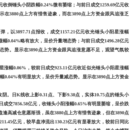
亿元收倒锤头小阴跌幅0.24%微有萎缩；与前日成交1259.69亿元收
示在3880点上方有惜售迹象，而在3890点上方资金跟风追涨乏
跌反弹，以3897.71点报收，成交1157.21亿元收光锤头小阳星涨幅
星涨幅0.04%略有放大，呈价升量增态势；与前日成交1496.28亿元
减态势。显示在3890点上方资金跟风追涨意愿不足，观望气氛较
星涨幅0.06%，较前日成交923.11亿元收近似光锤头小阳星涨幅
阳涨幅0.04%有明显放大，呈价升量减态势。显示在3890点上方资金
日K线收上影0.31点、下影9.38点，实体10.75点的锤头小
较前日成交7856.58亿元，收锤头小阳涨幅0.65%有明显萎缩，呈价跌
逢高减仓意愿渐强，虽在3880点上方有惜售迹象，但在3890点
.45亿元，较早盘净流出130.23亿元有显著放大，较前日同比