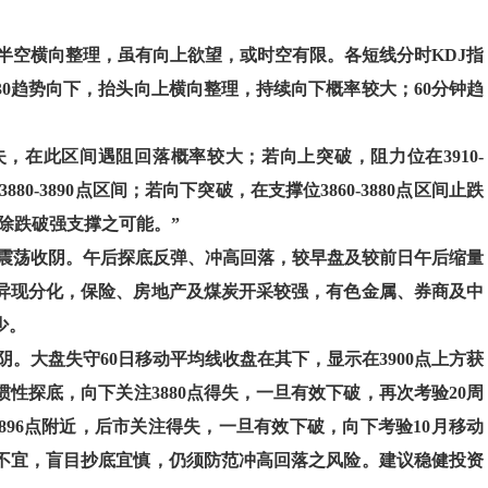
半空横向整理，虽有向上欲望，或时空有限。各短线分时KDJ指
30趋势向下，抬头向上横向整理，持续向下概率较大；60分钟趋
间得失，在此区间遇阻回落概率较大；若向上突破，阻力位在3910-
3880-3890点区间；若向下突破，在支撑位3860-3880点区间止跌
排除跌破强支撑之可能。”
震荡收阴。午后探底反弹、冲高回落，较早盘及较前日午后缩量
异现分化，保险、房地产及煤炭开采较强，有色金属、券商及中
少。
。大盘失守60日移动平均线收盘在其下，显示在3900点上方获
性探底，向下关注3880点得失，一旦有效下破，再次考验20周
896点附近，后市关注得失，一旦有效下破，向下考验10月移动
不宜，盲目抄底宜慎，仍须防范冲高回落之风险。建议稳健投资