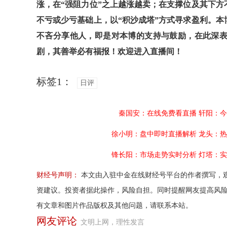
涨，在“强阻力位”之上越涨越卖；在支撑位及其下方
不亏或少亏基础上，以“积沙成塔”方式寻求盈利。本
不吝分享他人，即是对本博的支持与鼓励，在此深表
剧，其善举必有福报！欢迎进入直播间！
标签1：
日评
秦国安：在线免费看直播
轩阳：今
徐小明：盘中即时直播解析
龙头：热
锋长阳：市场走势实时分析
灯塔：实
财经号声明：
本文由入驻中金在线财经号平台的作者撰写，
资建议。投资者据此操作，风险自担。同时提醒网友提高风
有文章和图片作品版权及其他问题，请联系本站。
网友评论
文明上网，理性发言