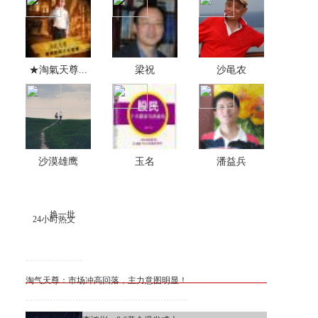
★淘氣天尊...
梁祝
沙黾农
沙漠雄鹰
玉名
潘益兵
换一批
24小时热文
淘气天尊：市场冲高回落，主力意图明显！