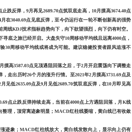
点止跌反弹，9月再见2689.70点筑双底走高，10月摸高3674.40点
月在3040.69点见底反弹，至今仍运行在一轮不断创新高的强势
前周线KDJ技术指标趋势向下，向下欲望强烈，向下仍有时空。
寻底之旅已经开启。大盘失守10周移动平均线且远离4000点，
考验30周移动平均线或将成为可能。建议稳健投资者跟风追涨不
月摸高3587.03点见顶遇阻回落之后，于2月开启震荡向下调整走
反弹，走出历时26个月的涨升行情。至2021年2月摸高3731.69点及
2月见低2635.09点及9月见低2689.70筑双底反弹，在10月即见高
0.69点止跌反弹持续走高，当前在4000点上方遇阻回落，月K线
横向整理，顶背离迹象明显；MACD红柱线萎缩，黄白线已有收敛
滞涨迹象；MACD红柱线放大，黄白线发散向上，显示向上仍有