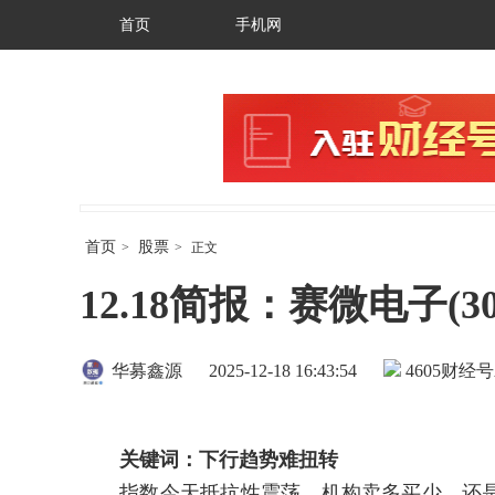
首页
手机网
首页
股票
>
>
正文
12.18简报：赛微电子(3
华募鑫源
2025-12-18 16:43:54
4605
财经号
关键词：下行趋势难扭转
指数今天抵抗性震荡，机构卖多买少，还是