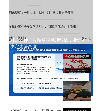
周末观察：一周市场（8.10—14）热点和走势预测
年线处应有争夺
如何识别主力“阳后阴”战法（8月9日）
热门视频
换一批
科蓝软件：超跌反弹兑现行情，业绩验证
决定走势高度
ST 交大昂立：利空出清，困境
之下重估价值
8月9日复盘，非农不及预期，
金价大涨！