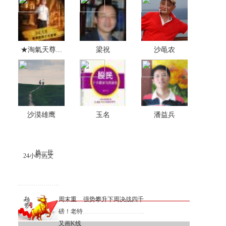
★淘氣天尊...
梁祝
沙黾农
沙漠雄鹰
玉名
潘益兵
换一批
24小时热文
周末重
强势攀升下周决战四千
磅！老特
又画K线