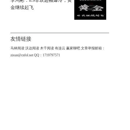
李鸿彬：8.9非农超幅爆冷，黄
金继续起飞
友情链接
马林阅读
沃达阅读
木千阅读
有连云
赢家聊吧
文章举报邮箱：
zixun@cnfol.net
QQ：1719797571