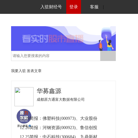
入驻财经号
登录
客服
|
我要入驻
发表文章
华募鑫源
成都原力通富大数据有限公司
12.29简报：佛塑科技(000973)、大业股份
12.26简报：河钢资源(000923)、鲁信创投
12.25简报：中石科技(300684)、九鼎新材