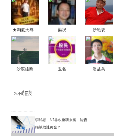
★淘氣天尊...
梁祝
沙黾农
沙漠雄鹰
玉名
潘益兵
换一批
24小时热文
李鸿彬：8.7非农重磅来袭，能否
继续助涨黄金？