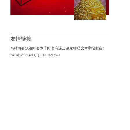
袁友江：今日黄金行情涨跌趋
势分析思路及操作解析
友情链接
马林阅读
沃达阅读
木千阅读
有连云
赢家聊吧
文章举报邮箱：
zixun@cnfol.net
QQ：1719797571