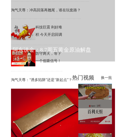
淘气天尊：冲高回落再翘尾，谁在玩套路？
科技巨震 利好堆
积 今天开启回调
阿东说金：8.7周五黄金原油解盘
防守两天，等下
一个低吸信号！
热门视频
换一批
淘气天尊：“诱多陷阱”还是“新起点”？
泸溪河回应“桃酥疑吃出3颗金
属牙冠”，张女士已澄清不实视
频
港股IPO递表第945期：综合性
生物制药集团百利天恒