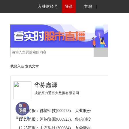
入驻财经号
登录
客服
|
我要入驻
发表文章
华募鑫源
成都原力通富大数据有限公司
12.29简报：佛塑科技(000973)、大业股份
12.26简报：河钢资源(000923)、鲁信创投
12.25简报：中石科技(300684)、九鼎新材