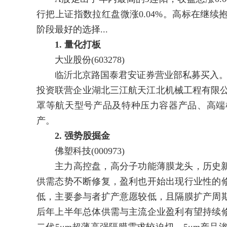
行把上证指数拉红盘微涨0.04%。高标在继
阶段最好的选择...
1. 量化打板
大业股份(603278)
临沂北京路国泰君安证券营业部私募买入。商
投资联营企业湖北三江航天江北机械工程有限公司
罩等航天型号产品及特种压力容器产品、高端
产。
2. 强势股掘金
佛塑科技(000973)
主力高控盘，高分子功能薄膜龙头，历史新
供需态势不断修复，盈利也开始出现行业性的
低，主要参与者扩产意愿较低，且隔膜扩产周
后年上半年总体供需与主流企业盈利有望持续