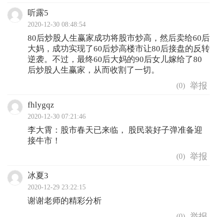
听露5
2020-12-30 08:48:54
80后炒股人生赢家成功将股市炒高，然后卖给60后
大妈，成功实现了60后炒高楼市让80后接盘的反转
逆袭。不过，最终60后大妈的90后女儿嫁给了80
后炒股人生赢家，从而收割了一切。
(
0
)
fhlygqz
2020-12-30 07:21:46
李大霄：股市春天已来临， 股民装好子弹准备迎
接牛市！
(
0
)
冰夏3
2020-12-29 23:22:15
谢谢老师的精彩分析
(
0
)