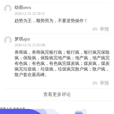
幼荷otvx
2020-12-31 22:59:11
趋势为王，顺势而为，不要逆势操作！
(
0
)
梦琪ajrz
2020-12-31 21:03:08
券商疯，券商疯完银行疯；银行疯，银行疯完保险
疯；保险疯，保险疯完地产疯；地产疯，地产疯完
有色疯；有色疯，有色疯完煤炭疯；煤炭疯，煤炭
疯完垃圾疯；垃圾疯，垃圾疯完散户疯；散户疯，
散户套在最高峰。
(
0
)
查看更多评论
我要入驻
发表文章