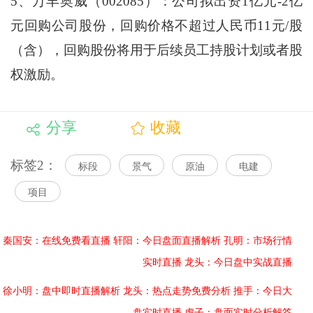
5、万丰奥威（002085）：公司拟出资1亿元-2亿
元回购公司股份，回购价格不超过人民币11元/股
（含），回购股份将用于后续员工持股计划或者股
权激励。
分享
收藏
标签2：
标段
景气
原油
电建
项目
秦国安：在线免费看直播
轩阳：今日盘面直播解析
孔明：市场行情
实时直播
龙头：今日盘中实战直播
徐小明：盘中即时直播解析
龙头：热点走势免费分析
推手：今日大
盘实时直播
虎子：盘面实时分析解答