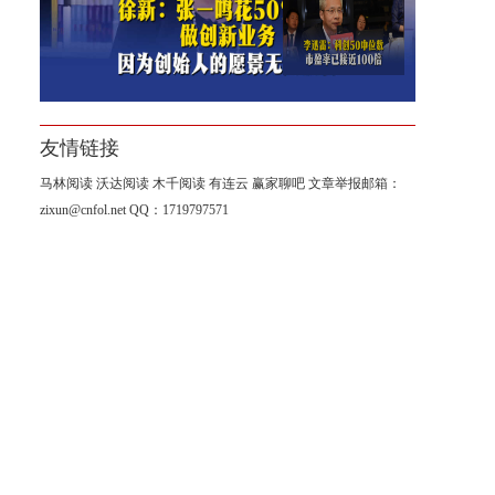
李迅雷：科创50中位数市盈率
已接近100倍
友情链接
马林阅读
沃达阅读
木千阅读
有连云
赢家聊吧
文章举报邮箱：
zixun@cnfol.net
QQ：1719797571