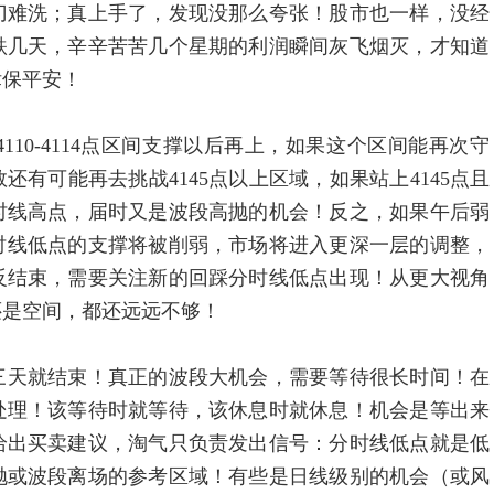
刀难洗；真上手了，发现没那么夸张！股市也一样，没经
跌几天，辛辛苦苦几个星期的利润瞬间灰飞烟灭，才知道
律保平安！
0-4114点区间支撑以后再上，如果这个区间能再次守
有可能再去挑战4145点以上区域，如果站上4145点且
时线高点，届时又是波段高抛的机会！反之，如果午后弱
分时线低点的支撑将被削弱，市场将进入更深一层的调整，
反结束，需要关注新的回踩分时线低点出现！从更大视角
还是空间，都还远远不够！
天就结束！真正的波段大机会，需要等待很长时间！在
处理！该等待时就等待，该休息时就休息！机会是等出来
给出买卖建议，淘气只负责发出信号：分时线低点就是低
抛或波段离场的参考区域！有些是日线级别的机会（或风