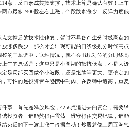
4114点，反而形成共振支撑，技术上算是确认有效！上午
同步两市最多2400股左右上涨，个股跌多涨少，反弹力度低
点支撑后的技术性修复，暂时不具备产生分时线高点的
市个股涨多跌少，那么才会出现可能的日线级别分时线高点
调整的主基调中，这种情况，就不会出现对位的分时线高
天上午的原话是：这里只是小周期的抵抗低点，不是大级
决定是局部买回做个小波段，还是继续等更大、更确定的
怕，可怕的是投资者在恐慌中割肉、在反弹中追高，重复
事：首先是释放风险，4258点追进去的资金，需要经
筛选投资者，谁能熬得住震荡，谁守得住交易纪律，谁能
整结束后的下一波上涨中占据主动！炒股就像上周五淘气