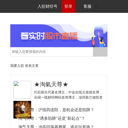
入驻财经号
登录
客服
|
我要入驻
发表文章
★淘氣天尊★
85后新生代著名博主，中金在线元老级名博，
全国一线财经网站首席博主，深圳新兰德投资
顾问！独创《盘中分时线高低点判断法》以及
与《波段高抛低吸理论》的实战结合，深受投
淘气天尊：沪指四连阳，是机会还是陷阱？
资者推崇！
淘气天尊：“诱多陷阱”还是“新起点”？
淘气天尊：冲高回落再翘尾，谁在玩套路？