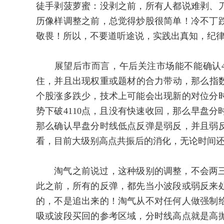
徒手剥菠萝蜜：没剥之前，所有人都说难剥、
历像样调整之前，总觉得炒股很简单！冷不丁
敬畏！所以，不要道听途说，实践出真知，纪
展望后市而言，午后关注市场能不能确认411
住，并且出现权重或题材的合力带动，那么指数还
个股涨多跌少，技术上可能会出现新的对位分
势下破4110点，且没有快速收回，那么早盘
那么确认早盘分时线低点反弹是弱反，并且弱
看，目前大级别高点共振后的消化，无论时间
淘气之前说过，这种级别的调整，不会两三
此之前，所有的反弹，都先当小波段或弱反来
的，不是追出来的！淘气从不对任何人做强制
吸或波段买回的参考区域，分时线高点就是高