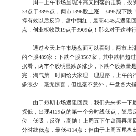
周一上午市场呈现冲高又回落的走势，投资者可
33点于3895点，两市1396股上涨，3495
撑有效以后反弹，盘中翻红，最高4145点遇阻
点，创业板收跌19点于3909点！那么对于这
通过今天上午市场盘面可以看到，两市上涨个股1
的个股489家；下跌个股3567家，其中跌幅超
据看，两市个股明显跌多涨少，下跌个股数量是
完，淘气第一时间给大家理一理思路，上午的
多涨少，毫无惊喜，但也毫不意外，午盘各大
由于短期市场遇阻回踩，我们先来拆一下最
探低，出现4129点的第一个分时线低点，随后
位：低吸→反弹→高抛！上周五下午盘面再度回
分时线低点，最低4114点；但由于上周五尾