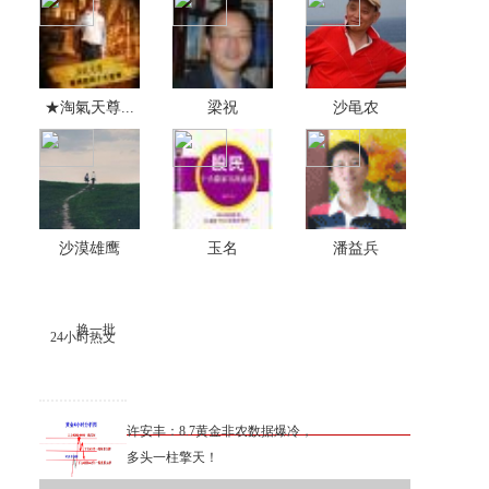
★淘氣天尊...
梁祝
沙黾农
沙漠雄鹰
玉名
潘益兵
换一批
24小时热文
许安丰：8.7黄金非农数据爆冷，
多头一柱擎天！