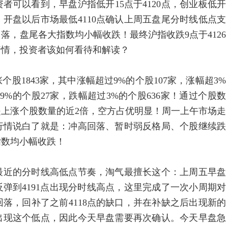
以看到，早盘沪指低开15点于4120点，创业板低开
股下跌！开盘以后市场最低4110点确认上周五盘尾分时线低点支
回落，盘尾各大指数均小幅收跌！最终沪指收跌9点于4126
种行情，投资者该如何看待和解读？
843家，其中涨幅超过9%的个股107家，涨幅超3%
过9%的个股27家，跌幅超过3%的个股636家！通过个股数
上涨个股数量的近2倍，空方占优明显！周一上午市场走
行情说白了就是：冲高回落、暂时弱反格局、个股继续跌
指数均小幅收跌！
近的分时线高低点节奏，淘气最擅长这个：上周五早盘
反弹到4191点出现分时线高点，这里完成了一次小周期对
落，回补了之前4118点的缺口，并在补缺之后出现新的
盘出现这个低点，因此今天早盘需要再次确认。今天早盘急