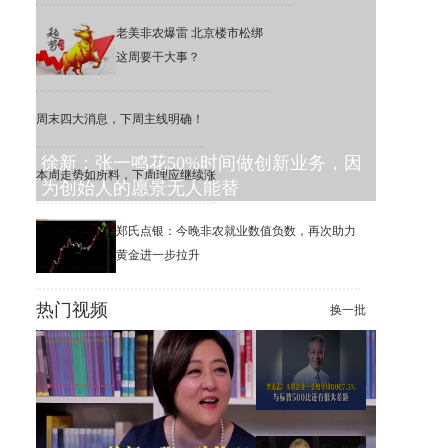
老美非农爆雷 北京楼市松绑
这周要干大事？
周末四大消息，下周主线明确！
徐新：张一鸣花50%时间做创新业务，因
本周走势如所料，下周理应继续涨
为创始人的愿景无人能替
郑氏点银：今晚非农就业数值负数，再次助力
黄金进一步拉升
热门视频
换一批
李迅雷：6.3%的公司，撑起了
美股1万家公司的市值增长
李迅雷：A股一季度平均ROE
为7.5%，远低于标普500