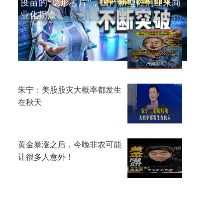
疫苗的“隐形芯片”，国产新型佐剂迎来商
业化拐点
兆易创新大涨超8%，葛卫东逆
势加仓逾18万股
朱宁：美股股灾大概率都发生
在秋天
黄金暴涨之后，今晚非农可能
让很多人意外！