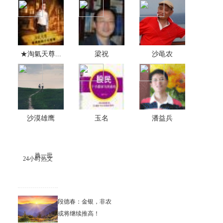
★淘氣天尊...
梁祝
沙黾农
沙漠雄鹰
玉名
潘益兵
换一批
24小时热文
段德春：金银，非农
或将继续推高！