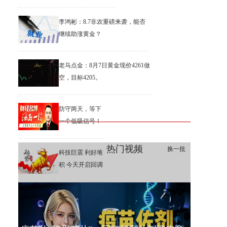
李鸿彬：8.7非农重磅来袭，能否
继续助涨黄金？
老马点金：8月7日黄金现价4261做
空，目标4205。
防守两天，等下
一个低吸信号！
热门视频
换一批
科技巨震 利好堆
积 今天开启回调