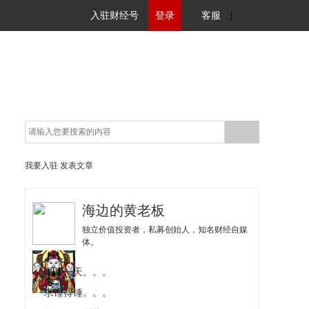
入驻财经号
登录
客服
|
我要入驻
发表文章
海边的黄老板
独立价值投资者，私募创始人，知名财经自媒
体。
最后一天。。。
求锤得锤。。。