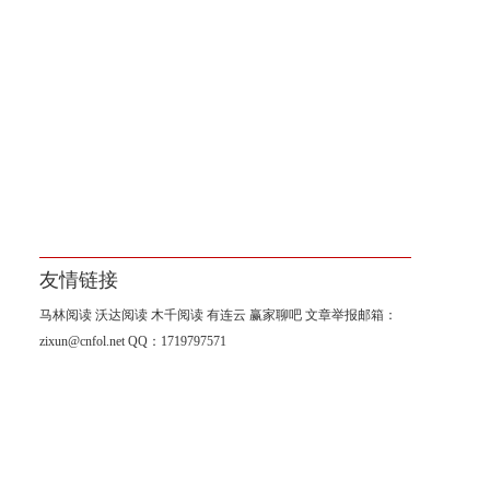
友情链接
马林阅读
沃达阅读
木千阅读
有连云
赢家聊吧
文章举报邮箱：
zixun@cnfol.net
QQ：1719797571