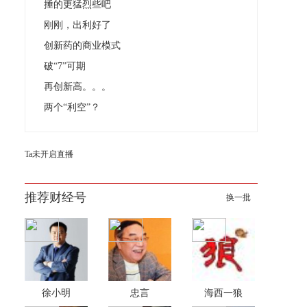
捶的更猛烈些吧
刚刚，出利好了
创新药的商业模式
破“7”可期
再创新高。。。
两个“利空”？
Ta未开启直播
推荐财经号
换一批
徐小明
忠言
海西一狼