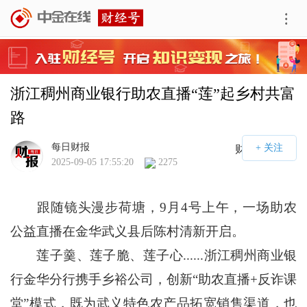
浙江稠州商业银行助农直播“莲”起乡村共富
路
每日财报
财经号APP
2025-09-05 17:55:20
2275
跟随镜头漫步荷塘，9月4号上午，一场助农
公益直播在金华武义县后陈村清新开启。
莲子羹、莲子脆、莲子心......浙江稠州商业银
行金华分行携手乡裕公司，创新“助农直播+反诈课
堂”模式，既为武义特色农产品拓宽销售渠道，也