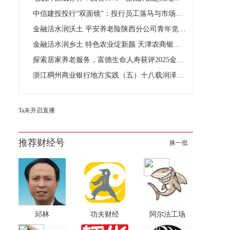
中信建投投行“双面镜”：投行员工落马与市场实力并存
金融活水润沃土 平安养老险陕西分公司青年党员陈耿的太白村答卷
金融活水润乡土 特色农业绽新颜 天津农商银行赋能“小萝卜”
探索居家养老服务，富德生命人寿获评2025金柿奖·中国保险养
浙江稠州商业银行地方实践（五）十八载润泽处州 与绿水青山同辉
Ta未开启直播
推荐财经号
换一批
邱林
功夫财经
阿尔法工场