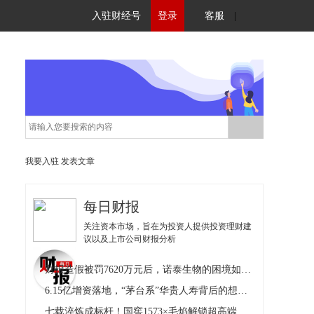
入驻财经号
登录
客服
|
我要入驻
发表文章
每日财报
关注资本市场，旨在为投资人提供投资理财建
议以及上市公司财报分析
财报造假被罚7620万元后，诺泰生物的困境如何破局？
6.15亿增资落地，“茅台系”华贵人寿背后的想象空间有多大？
七载淬炼成标杆！国窖1573×毛焰解锁超高端白酒文化破圈新范