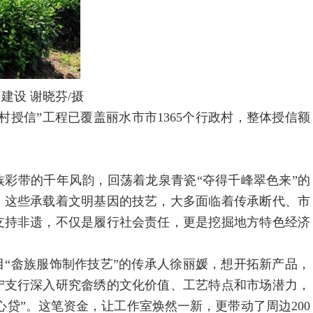
设 谢晓芬/摄
村授信”工程已覆盖丽水市市1365个行政村，整体授信额
带的千年风韵，回荡着龙泉青瓷“夺得千峰翠色来”的
，这些承载着文明基因的技艺，大多面临着传承断代、市
支持非遗，不仅是履行社会责任，更是挖掘地方特色经济
畲族服饰制作技艺”的传承人徐丽媛，想开拓新产品，
宁支行深入研究畲绣的文化价值、工艺特点和市场潜力，
安心贷”。这笔资金，让工作室焕然一新，更带动了周边200