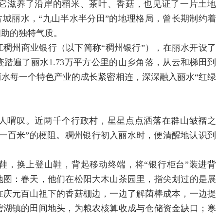
滋养了沿岸的稻米、茶叶、香菇，也见证了一片土地
古城丽水，“九山半水半分田”的地理格局，曾长期制约着
相助的独特气质。
江稠州商业银行（以下简称“稠州银行”），在丽水开设了
踏遍了丽水1.73万平方公里的山乡角落，从云和梯田到
水每一个特色产业的成长紧密相连，深深融入丽水“红绿
喟叹。近两千个行政村，星星点点洒落在群山皱褶之
一百米”的梗阻。稠州银行初入丽水时，便清醒地认识到
，换上登山鞋，背起移动终端，将“银行柜台”装进背
地图：春天，他们在松阳大木山茶园里，指尖划过的是展
在庆元百山祖下的香菇棚边，一边了解菌棒成本，一边提
碧湖镇的田间地头，为粮农核算收成与仓储资金缺口；寒