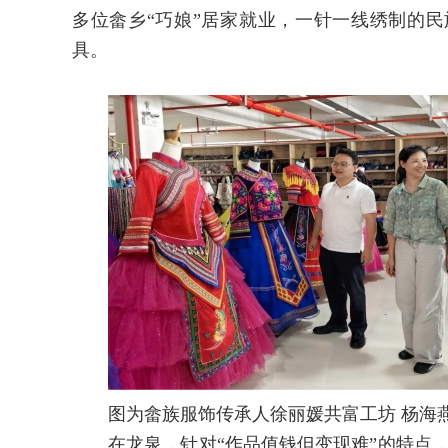
多位畲乡“巧娘”居家就业，一针一线绣制的
具。
图为畲族服饰传承人徐丽媛共富工坊 杨海燕
在龙泉，针对“作品值钱但变现难”的特点，