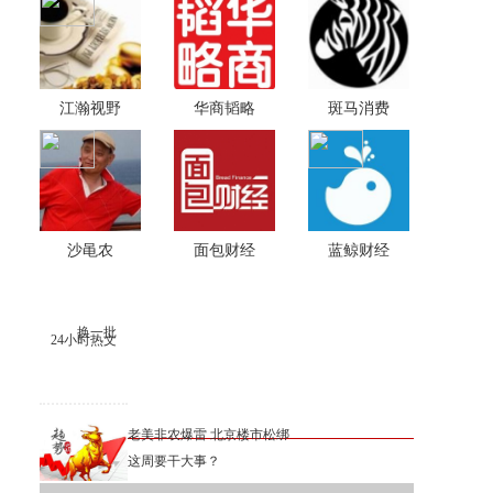
江瀚视野
华商韬略
斑马消费
沙黾农
面包财经
蓝鲸财经
换一批
24小时热文
老美非农爆雷 北京楼市松绑
这周要干大事？