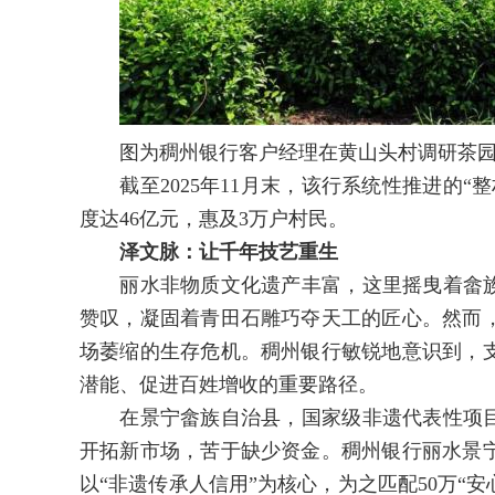
图为稠州银行客户经理在黄山头村调研茶园建
截至2025年11月末，该行系统性推进的“整
度达46亿元，惠及3万户村民。
泽文脉：让千年技艺重生
丽水非物质文化遗产丰富，这里摇曳着畲族彩
赞叹，凝固着青田石雕巧夺天工的匠心。然而
场萎缩的生存危机。稠州银行敏锐地意识到，
潜能、促进百姓增收的重要路径。
在景宁畲族自治县，国家级非遗代表性项目“
开拓新市场，苦于缺少资金。稠州银行丽水景
以“非遗传承人信用”为核心，为之匹配50万“