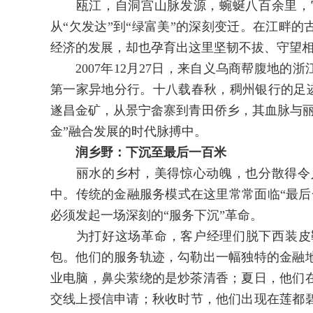
瓯江，自洞宫山脉发源，蜿蜒八百余里，它
从“欠发达”到“绿富美”的深刻变迁。在江畔的
经济的发展，却也孕育出这里坚韧不拔、守望
2007年12月27日，来自义乌商帮腹地的浙
第一家异地分行。十八载春秋，稠州银行的足迹
遂昌金矿，从景宁畲寨到青田侨乡，其血脉与丽
金”融合发展的时代脉搏中。
润乡野：下沉至最后一百米
丽水的乡村，美得惊心动魄，也分散得令人
中。传统的金融服务模式在这里常常面临“最后
必须发起一场深刻的“服务下沉”革命。
为打好这场革命，客户经理们脱下西装皮鞋
包。他们的服务轨迹，勾勒出一幅独特的金融
业电脑，鼻尖萦绕的是炒茶清香；夏日，他们
交线上授信申请；秋收时节，他们出现在莲都