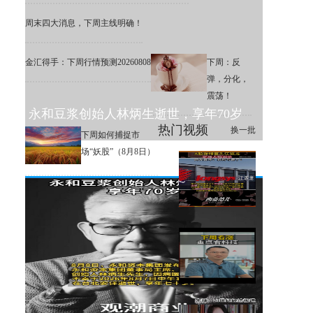
周末四大消息，下周主线明确！
金汇得手：下周行情预测20260808
下周：反
弹，分化，
震荡！
永和豆浆创始人林炳生逝世，享年70岁
热门视频
换一批
下周如何捕捉市
场“妖股”（8月8日）
A股存储巨头江波龙定增大幅溢
价，网友直呼：机构亏麻了！
下周大盘分析和交易策略！