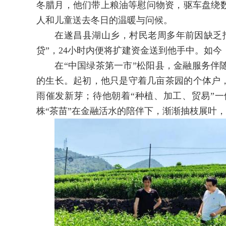
冬腊月，他们带上粮油等慰问物资，驱车盘绕
人和儿童送去冬日的温暖与问候。
在遂昌县湖山乡，村民老周多年前因缺乏抵
贷”，24小时内便将扩建资金送到他手中。如
在“中国绿茶第一市”松阳县，金融服务伴随
的生长。起初，他只是守着几亩茶园的个体户，
雨催发新芽；待他朝着“种植、加工、贸易”一
株“茶苗”在金融活水的陪伴下，渐渐抽枝展叶