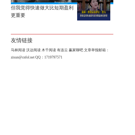
徐新：投资京东时它一直亏，
但我觉得快速做大比短期盈利
更重要
友情链接
马林阅读
沃达阅读
木千阅读
有连云
赢家聊吧
文章举报邮箱：
zixun@cnfol.net
QQ：1719797571