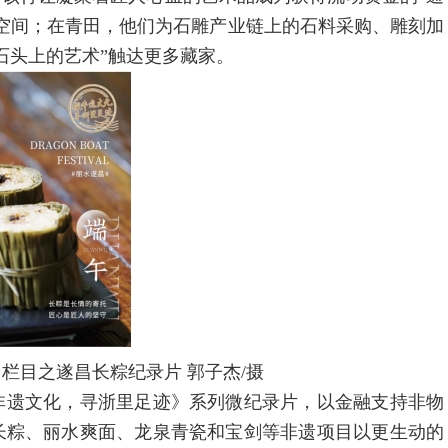
空间；在青田，他们为石雕产业链上的石料采购、雕刻加
石头上的艺术”触达更多藏家。
目之遂昌长粽纪录片 郭子杰/摄
遗文化，寻浙里足迹》系列微纪录片，以金融支持非物
长粽、丽水爽面、龙泉青瓷和宝剑等非遗项目以更生动的