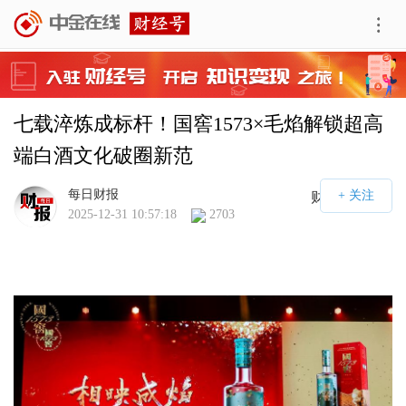
七载淬炼成标杆！国窖1573×毛焰解锁超高
端白酒文化破圈新范
每日财报
财经号APP
2025-12-31 10:57:18
2703