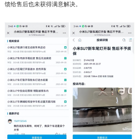
馈给售后也未获得满意解决。