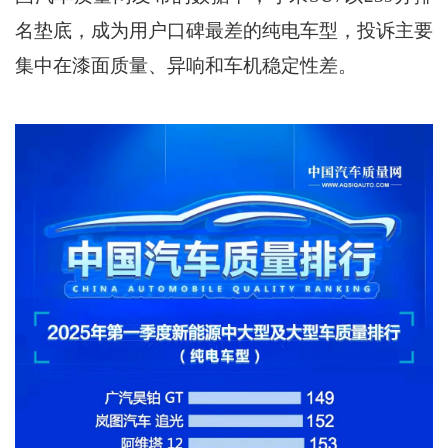
名垫底，成为用户口碑最差的纯电车型，投诉主要
集中在漆面质量、异响和车机稳定性差。