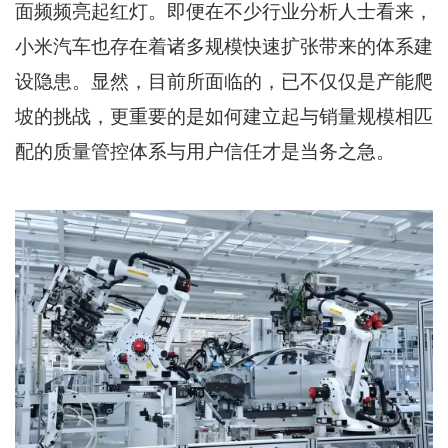
面频频亮起红灯。即便在不少行业分析人士看来，
小米汽车也存在着诸多规模快速扩张带来的体系建
设隐患。显然，目前所面临的，已不仅仅是产能爬
坡的挑战，更重要的是如何建立起与销量规模相匹
配的质量管控体系与用户信任才是当务之急。