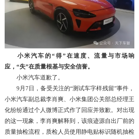
小米汽车的“得”在速度、流量与市场响
应，“失”在质量根基与安全信誉。
小米汽车道歉了。
9月7日，备受关注的“测试车字样残留”事件，
小米汽车副总裁李肖爽、小米集团公关部总经理王
化纷纷通过个人微博正式作了回应并致歉。对出现
的这一现象，李肖爽解释到，该痕迹源自出厂前的
质量抽检流程，质检人员使用静电贴标识随机抽检