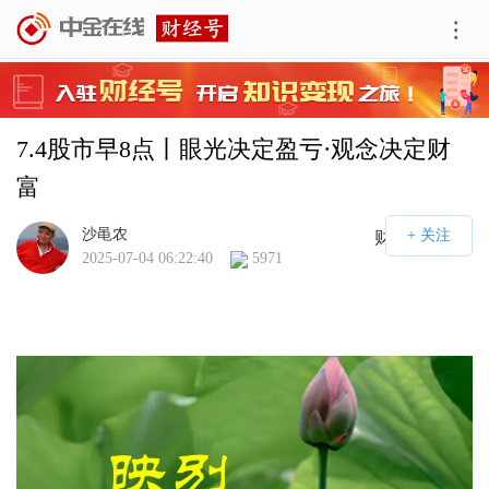
7.4股市早8点丨眼光决定盈亏·观念决定财
富
沙黾农
财经号APP
2025-07-04 06:22:40
5971