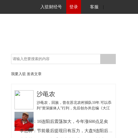
入驻财经号
登录
客服
|
我要入驻
发表文章
沙黾农
沙黾农，回族，曾在苏北农村插队10年.可以忝
列“资深媒体人”行列，先后创办并总编《大江
南证券》、《证券大参考》、《证券大智
慧》、《股市早8点》四张证券报，曾任新华
李志林：10连阳后震荡加大，今年涨600点足矣
社重点报刊《现代快报》副总编辑。
李志林：节前最后提现日有压力，大盘9连阳后小幅回调