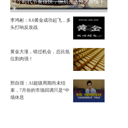
这个时代节奏很快，但别克选择为你慢下
来
李鸿彬：8.6黄金成功起飞，多
头打响反攻战
黄金大涨，错过机会，总比低
位割肉强！
邢自强：AI超级周期尚未结
束，7月份的市场回调只是“中
场休息