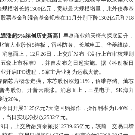
规模增长超1300亿元，贡献最大规模增量，此外债券基
股票基金和混合基金规模在11月分别下降1302亿元和718
通涨超5%续创历史新高】
早盘商业航天概念探底回升，
此前大业股份5连板，雷科防务、长城电工、华菱线缆、
消息面上，12月26日，上交所发布《发行上市审核规则
第五套上市标准》，并自发布之日起实施。据《科创板日
业开启IPO进程，5家主营业务为运载火箭。
存储芯片概念走强，东芯股份涨超11%，佰维存储、灿芯
普冉股份、开普云跟涨。消息面上，三星电子、SK海力
近20%。
行今日开展3125亿元7天逆回购操作，操作利率为1.40%，
，当日实现净投放2532亿元。
29日，上交所融资余额报12739.65亿元，较前一交易日增