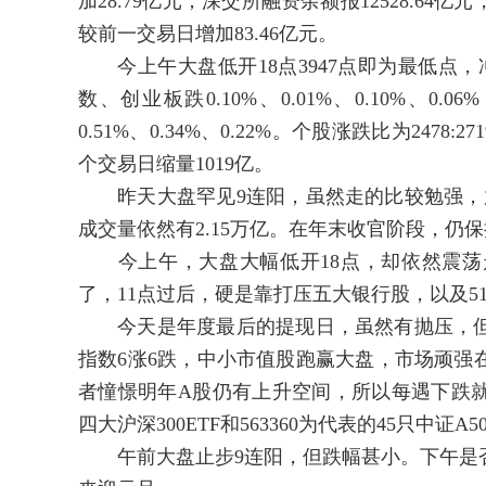
加28.79亿元；深交所融资余额报12528.64亿元
较前一交易日增加83.46亿元。
今上午大盘低开18点3947点即为最低点，冲高
数、创业板跌0.10%、0.01%、0.10%、0.
0.51%、0.34%、0.22%。个股涨跌比为247
个交易日缩量1019亿。
昨天大盘罕见9连阳，虽然走的比较勉强，放
成交量依然有2.15万亿。在年末收官阶段，仍
今上午，大盘大幅低开18点，却依然震荡走
了，11点过后，硬是靠打压五大银行股，以及5103
今天是年度最后的提现日，虽然有抛压，但市
指数6涨6跌，中小市值股跑赢大盘，市场顽强
者憧憬明年A股仍有上升空间，所以每遇下跌就有
四大沪深300ETF和563360为代表的45只中证
午前大盘止步9连阳，但跌幅甚小。下午是否