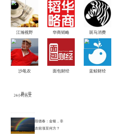
江瀚视野
华商韬略
斑马消费
沙黾农
面包财经
蓝鲸财经
换一批
24小时热文
段德春：金银，非
农前涨至何方？