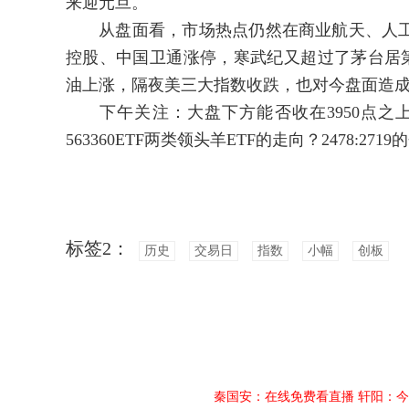
来迎元旦。
从盘面看，市场热点仍然在商业航天、人工
控股、中国卫通涨停，寒武纪又超过了茅台居第
油上涨，隔夜美三大指数收跌，也对今盘面造
下午关注：大盘下方能否收在3950点之上？上
563360ETF两类领头羊ETF的走向？2478
标签2：
历史
交易日
指数
小幅
创板
秦国安：在线免费看直播
轩阳：今