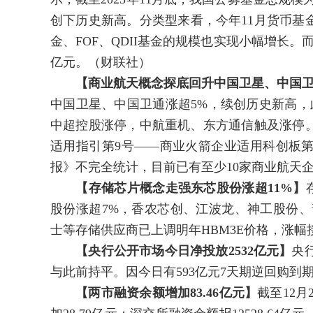
创下历史新高。分类型来看，今年11月货币基金
金、FOF、QDII基金的规模也实现小幅增长。而
亿元。（财联社）
【商业航天概念探底回升中国卫星、中国卫
中国卫星、中国卫通涨超5%，续创历史新高，
中超控股涨停，中航重机、东方通信触及涨停。
适用指引第9号——商业火箭企业适用科创板
报》不完全统计，目前已有至少10家商业航天企
【存储芯片概念走强东芯股份涨超11%】
股份涨超7%，香农芯创、江波龙、神工股份、
士等存储供应商已上调明年HBM3E价格，涨幅接
【央行公开市场今日净投放2532亿元】
央
与此前持平。因今日有593亿元7天期逆回购到期
【两市融资余额增加83.46亿元】
截至12月