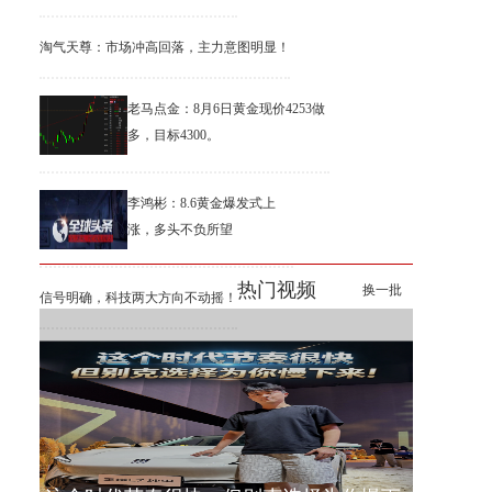
淘气天尊：市场冲高回落，主力意图明显！
老马点金：8月6日黄金现价4253做
多，目标4300。
李鸿彬：8.6黄金爆发式上
涨，多头不负所望
热门视频
换一批
信号明确，科技两大方向不动摇！