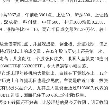
，较前一交易日增加54.67亿元；两市合计25268.29亿元，
3967点，午前收3961点。上证50、沪深300、上证指
06%，深成指、科创板、中证500、中证1000涨跌0.23%、
8:2719，涨跌停比59：10。两市半日成交额为1.29万亿，较上
量仅滞涨1点，并且深成指、创业板、北证收阴，但是
保持2万亿以上的成交量，在35年股市历史上还是第一次。
高，几度翻红，个股涨多跌少。眼看大盘就要10连阳
00ETF和563360ETF，令大盘震荡小幅回落。
场未现年终机构大量抛出。白线在下黄线在上，12个
在历史上年终提现日也是少见的。主要是临近年末，投资
积极买盘介入。尤其是大量资金通过510300为代表的
A500ETF进场，因而托住了60%以上的指数权重。
会10连阳还不好说，比较理想的是今天收阴，明天收阳