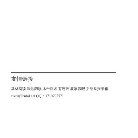
友情链接
马林阅读
沃达阅读
木千阅读
有连云
赢家聊吧
文章举报邮箱：
zixun@cnfol.net
QQ：1719797571