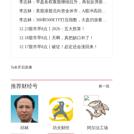
李志林：早盘各权重股继续拉升，再创反弹新高缩量回落
李志林：美股港股北向资金休市，A股冲高回落止步连阳
李志林：300和500ETF打压指数，大盘仍放量七连阳涨多跌
12.23股市早8点丨2026：五大胜算！
12.18股市早8点丨天啊，真把缺口补了！
12.17股市早8点丨破绽！必定还会涨回来！
Ta未开启直播
推荐财经号
换一批
邱林
功夫财经
阿尔法工场