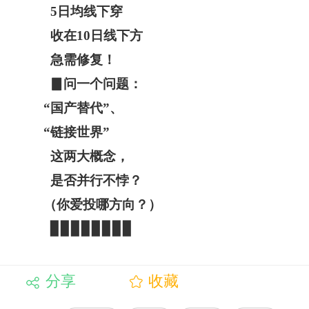
5日均线下穿
收在10日线下方
急需修复！
▊问一个问题：
“国产替代”、
“链接世界”
这两大概念，
是否并行不悖？
（你爱投哪方向？）
▊▊▊▊▊▊▊▊
分享
收藏