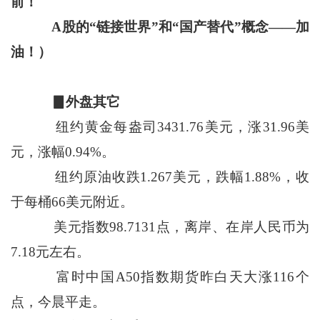
前！
A股的“链接世界”和“国产替代”概念——加
油！）
▊外盘其它
纽约黄金每盎司3431.76美元，涨31.96美
元，涨幅0.94%。
纽约原油收跌1.267美元，跌幅1.88%，收
于每桶66美元附近。
美元指数98.7131点，离岸、在岸人民币为
7.18元左右。
富时中国A50指数期货昨白天大涨116个
点，今晨平走。