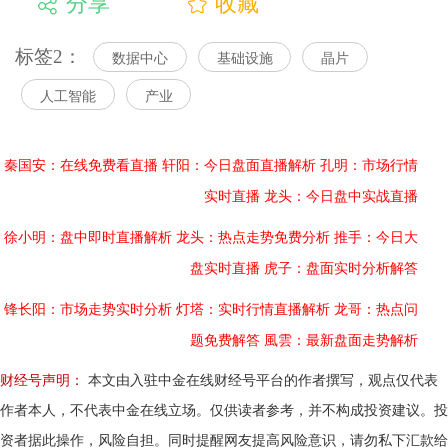
分享
收藏
标签2：
数据中心
基础设施
晶片
人工智能
产业
秦国安：在线免费看直播
轩阳：今日盘面直播解析
孔明：市场行情
实时直播
龙头：今日盘中实战直播
徐小明：盘中即时直播解析
龙头：热点走势免费分析
推手：今日大
盘实时直播
虎子：盘面实时分析解答
锋长阳：市场走势实时分析
灯塔：实时行情直播解析
龙哥：热点问
题免费解答
風雲：最新盘面走势解析
财经号声明：
本文由入驻中金在线财经号平台的作者撰写，观点仅代表
作者本人，不代表中金在线立场。仅供读者参考，并不构成投资建议。投
资者据此操作，风险自担。同时提醒网友提高风险意识，请勿私下汇款给