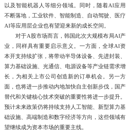
以及智能机器人等细分领域。同时，随着AI应用
不断落地，工业软件、智能制造、自动驾驶、医疗
AI等应用层企业也有望迎来新的成长空间。
对于A股市场而言，韩国此次大规模布局AI产
业，同样具有重要启示意义。一方面，全球AI资
本开支持续扩张，将带动半导体设备、先进封装、
算力基础设施、光通信、电源设备等产业链需求增
长，为相关上市公司创造新的订单机会。另一方
面，也将进一步推动内地加快自主创新步伐，国产
替代和关键核心技术突破的重要性将进一步提升。
预计未来政策仍将持续支持人工智能、新型算力基
础设施、高端制造和数字经济等方向，这些领域有
望继续成为资本市场的重要主线。