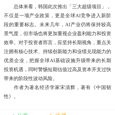
总体来看，韩国此次推出「三大超级项目」，
不仅是一项产业政策，更是全球AI竞争进入新阶
段的重要标志。未来几年，AI产业仍将保持较高
景气度，但市场也将更加重视企业盈利能力和投资
效率。对于投资者而言，应坚持长期视角，重点关
注拥有核心技术、持续创新能力和业绩兑现能力的
优质企业，把握全球AI基础设施升级带来的长期
投资机遇，同时警惕短期估值过高及资本开支过快
带来的阶段性波动风险。
作者为著名经济学家宋清辉，著有《中国韧
性》。