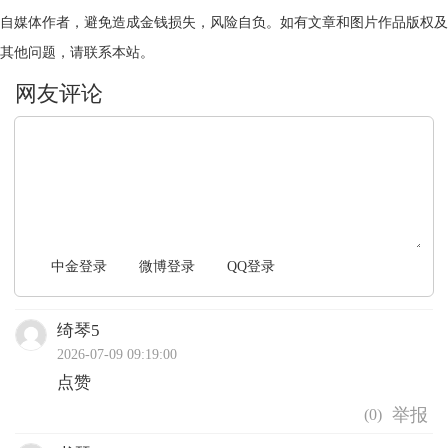
自媒体作者，避免造成金钱损失，风险自负。如有文章和图片作品版权及
其他问题，请联系本站。
文明上网，理性发言
中金登录
微博登录
QQ登录
绮琴5
2026-07-09 09:19:00
点赞
(
0
)