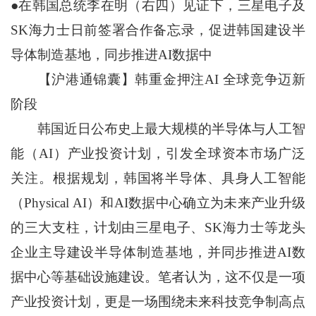
●在韩国总统李在明（右四）见证下，三星电子及
SK海力士日前签署合作备忘录，促进韩国建设半
导体制造基地，同步推进AI数据中
【沪港通锦囊】韩重金押注AI 全球竞争迈新
阶段
韩国近日公布史上最大规模的半导体与人工智
能（AI）产业投资计划，引发全球资本市场广泛
关注。根据规划，韩国将半导体、具身人工智能
（Physical AI）和AI数据中心确立为未来产业升级
的三大支柱，计划由三星电子、SK海力士等龙头
企业主导建设半导体制造基地，并同步推进AI数
据中心等基础设施建设。笔者认为，这不仅是一项
产业投资计划，更是一场围绕未来科技竞争制高点