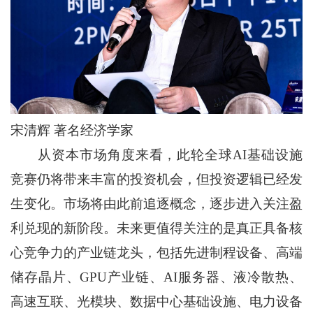
宋清辉 著名经济学家
从资本市场角度来看，此轮全球AI基础设施
竞赛仍将带来丰富的投资机会，但投资逻辑已经发
生变化。市场将由此前追逐概念，逐步进入关注盈
利兑现的新阶段。未来更值得关注的是真正具备核
心竞争力的产业链龙头，包括先进制程设备、高端
储存晶片、GPU产业链、AI服务器、液冷散热、
高速互联、光模块、数据中心基础设施、电力设备