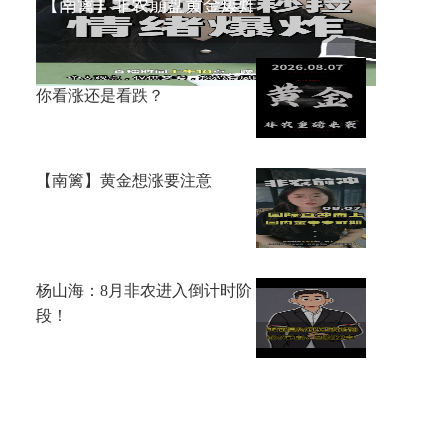
【南篱】非农崩盘黄金爆炸
李鸿彬：8.7黄金大非农来了，
你看涨还是看跌？
【南篱】黄金想涨要注意
杨山海：8月非农进入倒计时阶
段！