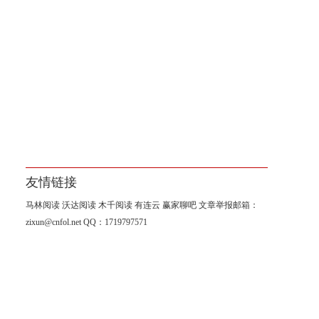
友情链接
马林阅读
沃达阅读
木千阅读
有连云
赢家聊吧
文章举报邮箱：
zixun@cnfol.net
QQ：1719797571