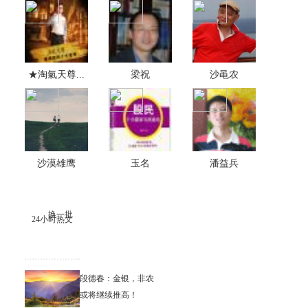
★淘氣天尊...
梁祝
沙黾农
沙漠雄鹰
玉名
潘益兵
换一批
24小时热文
段德春：金银，非农
或将继续推高！