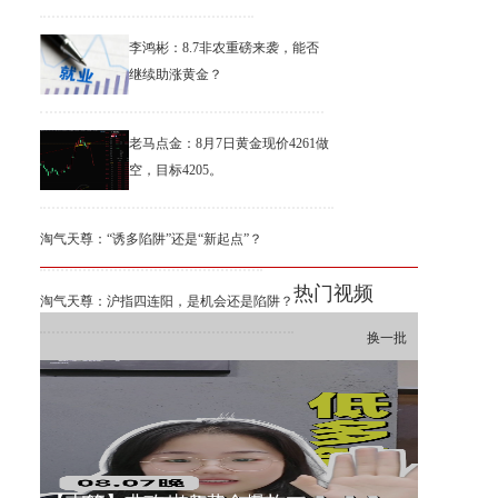
李鸿彬：8.7非农重磅来袭，能否
继续助涨黄金？
老马点金：8月7日黄金现价4261做
空，目标4205。
淘气天尊：“诱多陷阱”还是“新起点”？
热门视频
淘气天尊：沪指四连阳，是机会还是陷阱？
换一批