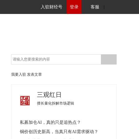
入驻财经号
登录
客服
|
我要入驻
发表文章
三观红日
擅长量化拆解市场逻辑
私募加仓AI，真的只是追热点？
铜价创历史新高，当真只有AI需求驱动？