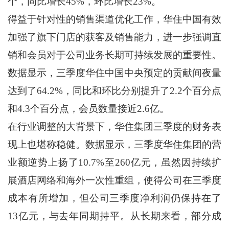
个，同比增长45%，环比增长23%。
得益于针对性的销售渠道优化工作，华住中国有效
加强了旗下门店的获客及销售能力，进一步强调直
销和会员对于公司业务长期可持续发展的重要性。
数据显示，三季度华住中国中央预定的贡献间夜量
达到了64.2%，同比和环比分别提升了2.2个百分点
和4.3个百分点，会员数量接近2.6亿。
在行业调整的大背景下，华住集团三季度的财务表
现上也堪称稳健。数据显示，三季度华住集团的营
业额逆势上扬了10.7%至260亿元，虽然因持续扩
展酒店网络和海外一次性重组，使得公司在三季度
成本有所增加，但公司三季度净利润仍保持在了
13亿元，与去年同期持平。从长期来看，部分成