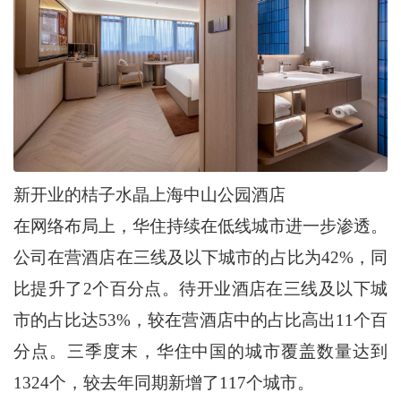
新开业的桔子水晶上海中山公园酒店
在网络布局上，华住持续在低线城市进一步渗透。
公司在营酒店在三线及以下城市的占比为42%，同
比提升了2个百分点。待开业酒店在三线及以下城
市的占比达53%，较在营酒店中的占比高出11个百
分点。三季度末，华住中国的城市覆盖数量达到
1324个，较去年同期新增了117个城市。