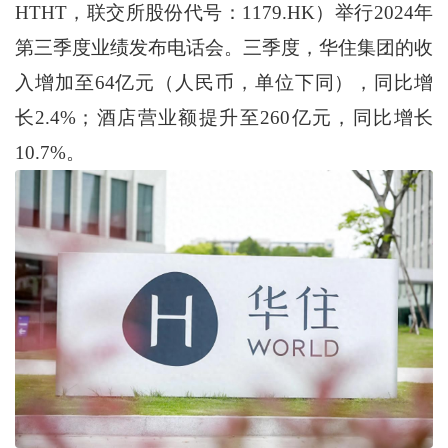
HTHT，联交所股份代号：1179.HK）举行2024年
第三季度业绩发布电话会。三季度，华住集团的收
入增加至64亿元（人民币，单位下同），同比增
长2.4%；酒店营业额提升至260亿元，同比增长
10.7%。