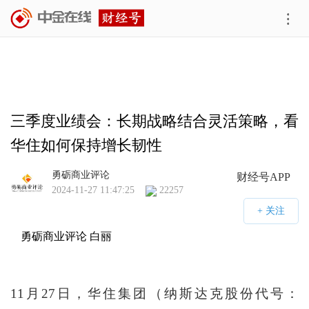
三季度业绩会：长期战略结合灵活策略，看
华住如何保持增长韧性
勇砺商业评论
财经号APP
2024-11-27 11:47:25
22257
勇砺商业评论 白丽
11月27日，华住集团（纳斯达克股份代号：