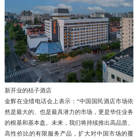
新开业的桔子酒店
金辉在业绩电话会上表示：“中国国民酒店市场依
然是最大的、也是最具潜力的市场，更是华住业务
的根基和基本盘。未来，我们将持续推出高品质、
高性价比的有限服务产品，扩大对中国市场的覆