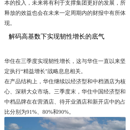
本的投入，未来将有利于支撑集团更好的发展，所
释放的效益也会在未来一定周期内的财报中有所体
现。
解码高基数下实现韧性增长的底气
华住在三季度实现韧性增长，这与华住一直以来坚
定执行“精益增长”战略息息相关。
在产品结构上，华住继续以经济型和中档酒店为核
心、深耕大众市场。三季度末，华住中国经济型和
中档品牌在在营酒店、待开业酒店和新开店中的占
比分别为91%、80%和90%。