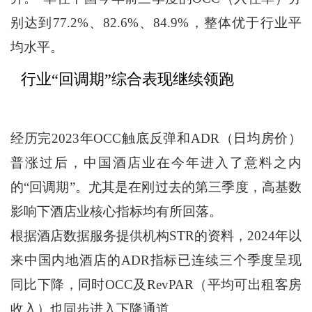
别达到77.2%、82.6%、84.9%，整体优于行业平
均水平。
行业“回调期”综合表现继续领跑
经历完2023年OCC触底反弹和ADR（日均房价）
普涨过后，中国酒店业在今年进入了意料之内
的“回调期”。尤其是在刚过去的第三季度，高基数
影响下酒店业核心指标均有所回落。
根据酒店数据服务提供机构STR的资料，2024年以
来中国内地酒店的ADR指标已连续三个季度呈现
同比下降，同时OCC及RevPAR（平均可出租客房
收入）也同步进入下降通道。