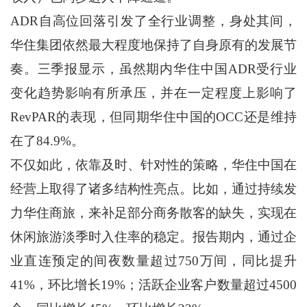
ADR自高位回落引发了全行业调整，身处其间，
华住集团依然最大程度地保持了自身原有的发展节
奏。三季报显示，虽然期内华住中国ADR受行业
变化趋势影响有所承压，并在一定程度上影响了
RevPAR的表现，但同期华住中国的OCC还是维持
在了84.9%。
不仅如此，依靠及时、针对性的策略，华住中国在
经营上取得了诸多结构性亮点。比如，通过持续发
力华住商旅，来补足部分商务散客的缺失，实现在
休闲旅游淡季时入住率的稳定。报告期内，通过企
业直连预定的间夜数量超过750万间，同比提升
41%，环比增长19%；活跃企业客户数量超过4500