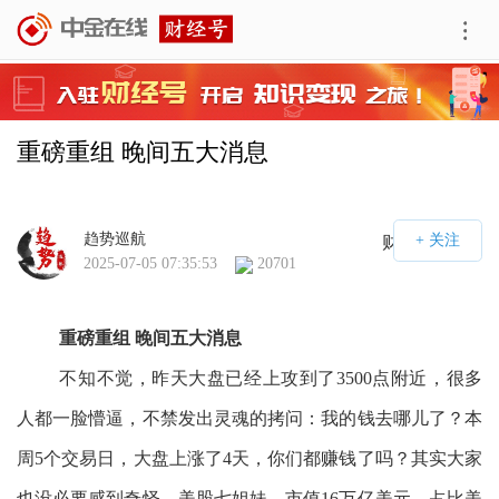
重磅重组 晚间五大消息
趋势巡航
财经号APP
2025-07-05 07:35:53
20701
重磅重组 晚间五
大消息
不知不觉，昨天大盘已经上攻到了3500点附近，很多
人都一脸懵逼，不禁发出灵魂的拷问：我的钱去哪儿了？本
周5个交易日，大盘上涨了4天，你们都赚钱了吗？其实大家
也没必要感到奇怪，美股七姐妹，市值16万亿美元，占比美