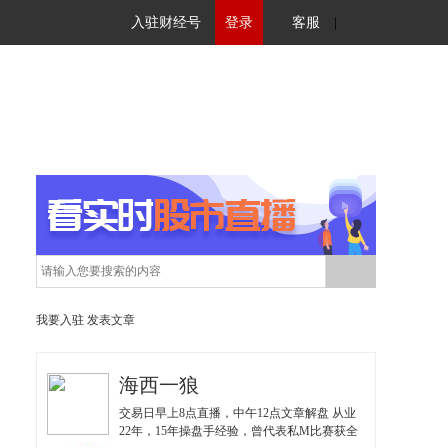
入驻财经号
登录
客服
|
我要入驻
发表文章
海西一狼
交易日早上8点直播，中午12点文章解盘 从业
22年，15年操盘手经验，曾代表私M比赛获全