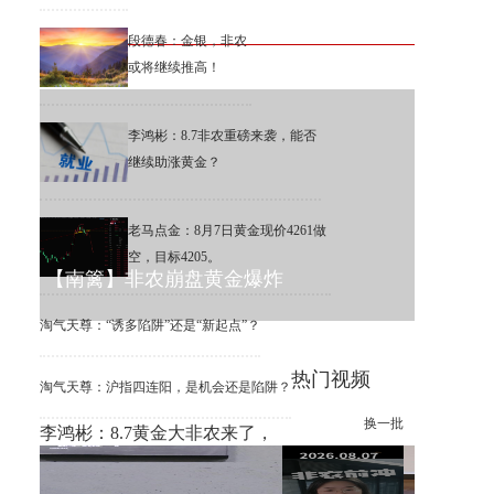
段德春：金银，非农
或将继续推高！
李鸿彬：8.7非农重磅来袭，能否
继续助涨黄金？
老马点金：8月7日黄金现价4261做
空，目标4205。
【南篱】非农崩盘黄金爆炸
淘气天尊：“诱多陷阱”还是“新起点”？
热门视频
淘气天尊：沪指四连阳，是机会还是陷阱？
换一批
李鸿彬：8.7黄金大非农来了，
你看涨还是看跌？