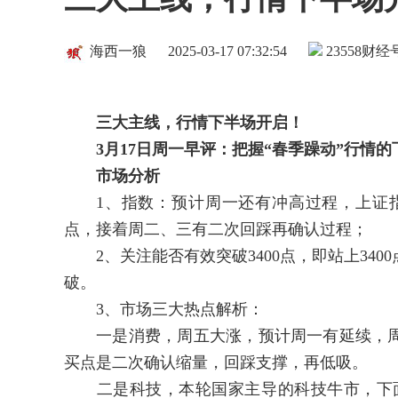
海西一狼
2025-03-17 07:32:54
23558
财经号
三大主线，行情下半场开启！
3
月
17
日周一早评：把握“春季躁动”行情的
市场分析
1、指数：预计周一还有冲高过程，上证指数关
点，接着周二、三有二次回踩再确认过程；
2、关注能否有效突破3400点，即站上340
破。
3、市场三大热点解析：
一是消费，周五大涨，预计周一有延续，周
买点是二次确认缩量，回踩支撑，再低吸。
二是科技，本轮国家主导的科技牛市，下面