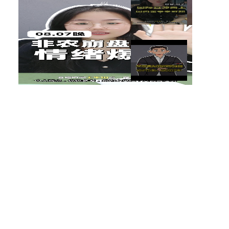
【南篱】黄金想涨要注意
杨山海：8月非农进入倒计时阶
段！