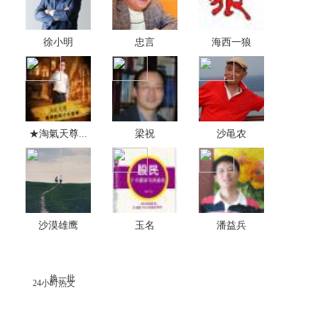
徐小明
忠言
海西一狼
★淘氣天尊...
梁祝
沙黾农
沙漠雄鹰
玉名
潘益兵
换一批
24小时热文