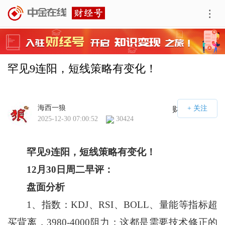
罕见9连阳，短线策略有变化！
海西一狼
财经号APP
2025-12-30 07:00:52
30424
罕见
9
连阳，短线策略有变化！
12
月
30
日周二早评：
盘面分析
1、指数：KDJ、RSI、BOLL、量能等指标超
买背离，3980-4000阻力；这都是需要技术修正的