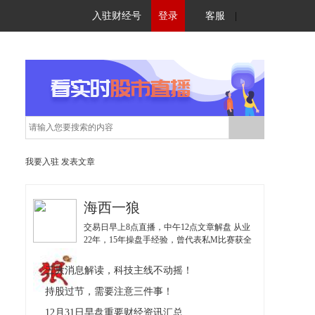
入驻财经号
登录
客服
|
我要入驻
发表文章
海西一狼
交易日早上8点直播，中午12点文章解盘 从业
22年，15年操盘手经验，曾代表私M比赛获全
国亚军；擅长挖掘低估值博弈优势股，独创
《实战36招》、《波段价值体系》，《量化交
三大消息解读，科技主线不动摇！
易系统》；
持股过节，需要注意三件事！
12月31日早盘重要财经资讯汇总