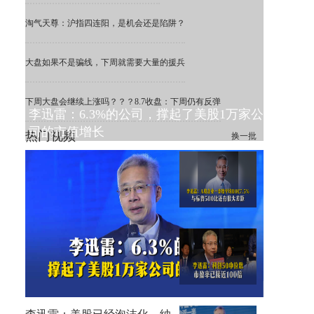
淘气天尊：沪指四连阳，是机会还是陷阱？
大盘如果不是骗线，下周就需要大量的援兵
下周大盘会继续上涨吗？？？
8.7收盘：下周仍有反弹
李迅雷：6.3%的公司，撑起了美股1万家公
司的市值增长
热门视频
换一批
李迅雷：A股一季度平均ROE
为7.5%，远低于标普500
李迅雷：科创50中位数市盈率
已接近100倍