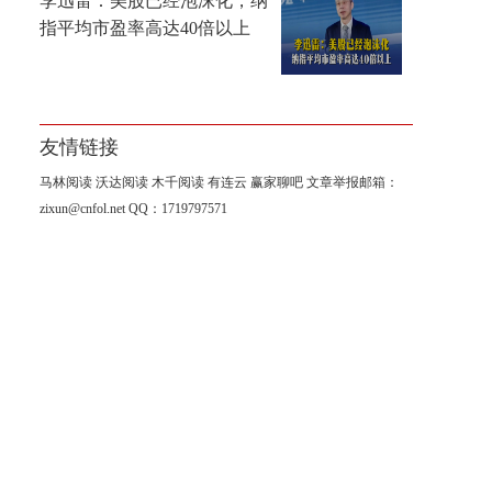
李迅雷：美股已经泡沫化，纳
指平均市盈率高达40倍以上
友情链接
马林阅读
沃达阅读
木千阅读
有连云
赢家聊吧
文章举报邮箱：
zixun@cnfol.net
QQ：1719797571