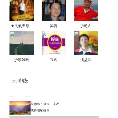
★淘氣天尊...
梁祝
沙黾农
沙漠雄鹰
玉名
潘益兵
换一批
24小时热文
段德春：金银，非农
或将继续推高！