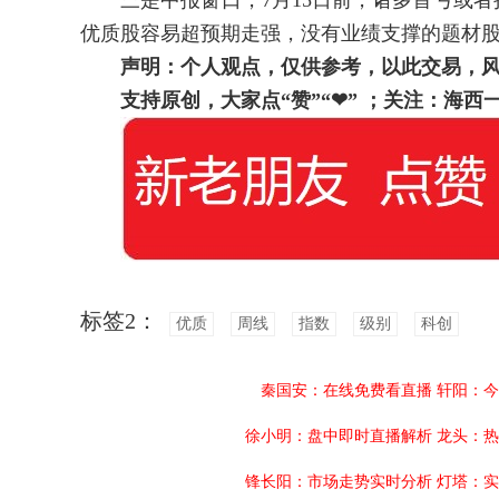
三是中报窗口，7月15日前，诸多首亏或者扭
优质股容易超预期走强，没有业绩支撑的题材
声明：个人观点，仅供参考，以此交易，
支持原创，大家点“赞”“
❤
”
；关注：海西
标签2：
优质
周线
指数
级别
科创
秦国安：在线免费看直播
轩阳：今
徐小明：盘中即时直播解析
龙头：热
锋长阳：市场走势实时分析
灯塔：实