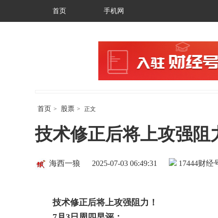
首页
手机网
首页
股票
>
>
正文
技术修正后将上攻强阻
海西一狼
2025-07-03 06:49:31
17444
财经号
技术修正后将上攻强阻力！
7
月
3
日周四早评：