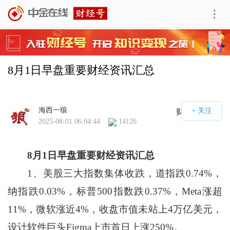
8月1日早盘重要财经资讯汇总
海西一狼
财经号APP
2025-08-01 06:04:44
14126
8
月
1
日
早盘重要财经资讯汇总
1、美股三大指数集体收跌，道指跌0.74%，
纳指跌0.03%，标普500指数跌0.37%，Meta涨超
11%，微软涨近4%，收盘市值未站上4万亿美元，
设计软件巨头Figma上市首日上涨250%。