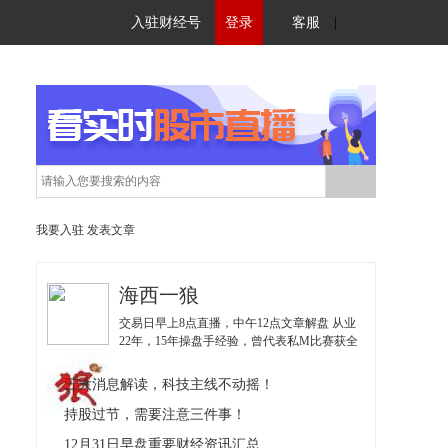
入驻财经号
登录
客服
|
我要入驻
发表文章
海西一狼
交易日早上8点直播，中午12点文章解盘 从业
22年，15年操盘手经验，曾代表私M比赛获全
国亚军；擅长挖掘低估值博弈优势股，独创
《实战36招》、《波段价值体系》，《量化交
三大消息解读，科技主线不动摇！
易系统》；
持股过节，需要注意三件事！
12月31日早盘重要财经资讯汇总