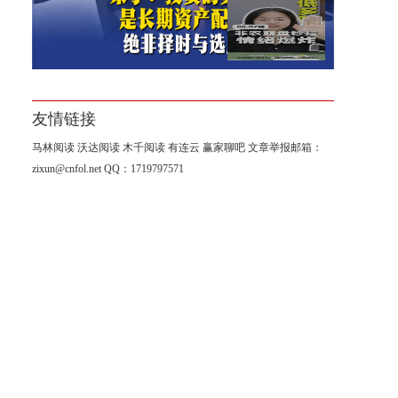
【南篱】非农崩盘黄金爆炸
友情链接
马林阅读
沃达阅读
木千阅读
有连云
赢家聊吧
文章举报邮箱：
zixun@cnfol.net
QQ：1719797571