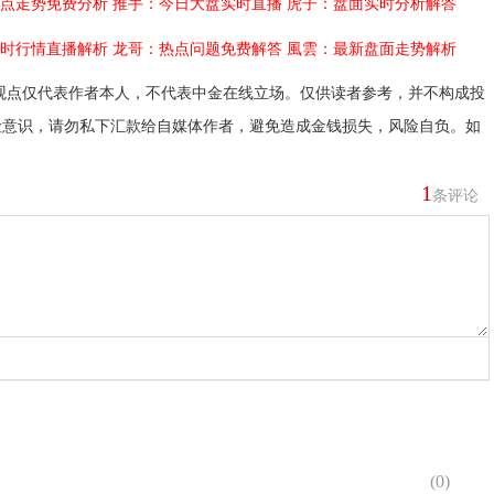
点走势免费分析
推手：今日大盘实时直播
虎子：盘面实时分析解答
时行情直播解析
龙哥：热点问题免费解答
風雲：最新盘面走势解析
观点仅代表作者本人，不代表中金在线立场。仅供读者参考，并不构成投
险意识，请勿私下汇款给自媒体作者，避免造成金钱损失，风险自负。如
1
条评论
(
0
)