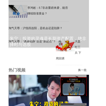
李鸿彬：8.7非农重磅来袭，能否
继续助涨黄金？
淘气天尊：沪指四连阳，是机会还是陷阱？
朱宁：投资的灵魂是长期资产配置，绝非
淘气天尊：“诱多陷阱”还是“新起点”？
大盘
择时与选股
红三
兵 下
周回调
热门视频
换一批
下周A股市场展望(8月8日)
签下张凌赫之后 可比克又亮出
了三张王牌