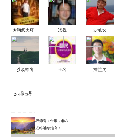
★淘氣天尊...
梁祝
沙黾农
沙漠雄鹰
玉名
潘益兵
换一批
24小时热文
段德春：金银，非农
或将继续推高！